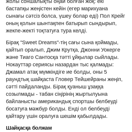
жолы соншалықты оңай болған жоқ: екі
бастапқы жеңістен кейін (егер марихуана
сынағы сәтсіз болса, үшеу болар еді) Пол Крейг
оның қолын шынтақпен батырып сындырып,
жекпе-жекті тоқтатуға тура келді.
Бірақ "Sweet Dreams"-тің сағы сына қоймады,
қайтып оралып, Джим Крутқа, Джонни Уокерге
және Тиаго Сантосқа тәтті ұйқылар сыйлады.
Нокауттар сериясы назардан тыс қалмады:
Джамал атақ мүмкіндіге ие болды, оны 5
раундтық шайқаста Гловер Тейшейраны жеңіп,
сәтті пайдаланды. Бірақ қуаныш ұзаққа
созылмады - табан сіңірінің жыртылуына
байланысты американдық спортшы белбеуді
босатуға мәжбүр болды. Енді ол белбеуді
қайтару үшін оралуға шешім қабылдады.
Шайқасқа болжам