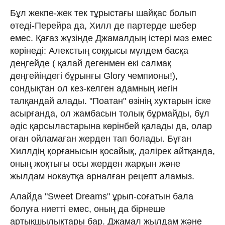
Бұл жекпе-жек тек тұрыстағы шайқас болып
өтеді-Перейра да, Хилл де партерде шебер
емес. Қағаз жүзінде Джамалдың істері мәз емес
көрінеді: Алекстың соққысы мүлдем басқа
деңгейде ( қалай дегенмен екі салмақ
деңгейіндегі бұрынғы Glory чемпионы!),
сондықтан ол кез-келген адамның иегін
талқандай алады. "Поатан" өзінің хуктарын іске
асырғанда, ол жамбасын толық бұрмайды, бұл
әдіс қарсыластарына көрінбей қалады да, олар
оған ойламаған жерден тап болады. Бұған
Хиллдің қорғанысын қосайық, дәлірек айтқанда,
оның жоқтығы осы жерден жарқын және
жылдам нокаутқа арналған рецепт аламыз.
Алайда "Sweet Dreams" ұрып-соғатын бала
болуға ниетті емес, оның да бірнеше
артықшылықтары бар. Джамал жылдам және