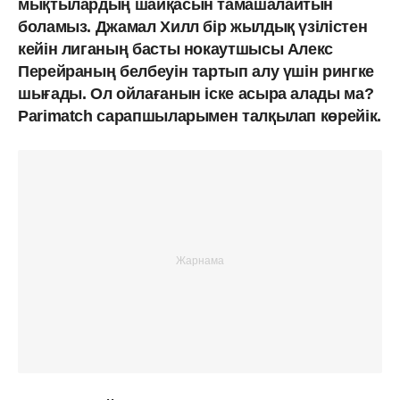
мықтылардың шайқасын тамашалайтын
боламыз. Джамал Хилл бір жылдық үзілістен
кейін лиганың басты нокаутшысы Алекс
Перейраның белбеуін тартып алу үшін рингке
шығады. Ол ойлағанын іске асыра алады ма?
Parimatch сарапшыларымен талқылап көрейік.