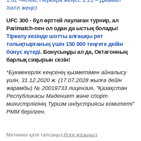
Хилл жеңісі
UFC 300 - бұл өрттей лаулаған турнир, ал
Parimatch-пен ол одан да ыстық болады!
Тіркелу кезінде шотты алғашқы рет
толықтырғаның үшін 150 000 теңгеге дейін
бонус күтеді
. Бонусыңды ал да, Октагонның
барлық сиқырын сезін!
*Букмекерлік кеңсенің қызметімен айналысу
үшін, 31.12.2020 ж. (17.07.2028 жылға дейін
жарамды) № 20019733 лицензия, "Қазақстан
Республикасы Мәдениет және спорт
министрлігінің Туризм индустриясы комитеті"
РММ берілген.
Мәтіннен қате тапсаңыз,
бізге жазыңыз