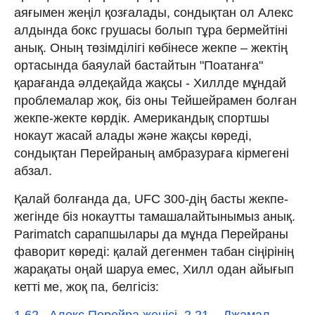
аяғымен жеңіл қозғалады, сондықтан ол Алекс
алдында бокс грушасы болып тұра бермейтіні
анық. Оның төзімділігі көбінесе жекпе – жектің
ортасында баяулай бастайтын "Поатанға"
қарағанда әлдеқайда жақсы - Хиллде мұндай
проблемалар жоқ, біз оны Тейшейрамен болған
жекпе-жекте көрдік. Американдық спортшы
нокаут жасай алады және жақсы көреді,
сондықтан Перейраның амбразураға кірмегені
абзал.
Қалай болғанда да, UFC 300-дің басты жекпе-
жегінде біз нокаутты тамашалайтынымыз анық.
Parimatch сарапшылары да мұнда Перейраны
фаворит көреді: қалай дегенмен табан сіңірінің
жарақаты оңай шаруа емес, Хилл одан айығып
кетті ме, жоқ па, белгісіз:
1.62 –Алекс Перейра жеңісі, 2.21 – Джамал