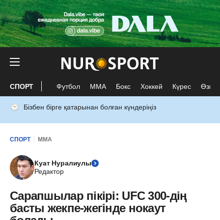
СПОРТ
Футбол
ММА
Бокс
Хоккей
Күрес
Өзге 
Бізбен бірге қатарынан болған күндеріңіз
СПОРТ
ММА
Куат Нуралиулы
Редактор
Сарапшылар пікірі: UFC 300-дің
басты жекпе-жегінде нокаут