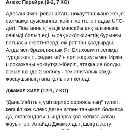
Алекс Перейра (9-2, 7 КО)
Адесаньямен реванштағы нокауттан және жеңіл
салмаққа ауысқаннан кейін, көптеген адам UFC-
дегі "Поатанның" үздік мансабы аяқталғанына
сенімді болып еді. Бірақ кикбоксингтің бұрынғы
патшасы скептиктерді екі рет таң қалдырды.
Алдымен бразилиялық Ян Блаховичті сенімді
түрде жеңіп, содан кейін сол жақ хугымен Иржи
Прохазканы нокаутқа жіберіп, атаққа ие болды.
2 жыл ішінде 2 белбеу - тек элиталық соққы
жасаушының ғана қолынан келеді.
Джамал Хилл (12-1, 7 КО)
"Дана Уайттың үміткерлер сериясының" түлегі,
көпшілікке Алекс деген атпен танымал болмаса
да, октагондағы шыңдарға қол жеткізе алған
жауынгер. Алайда Джамалдың шыңға жету