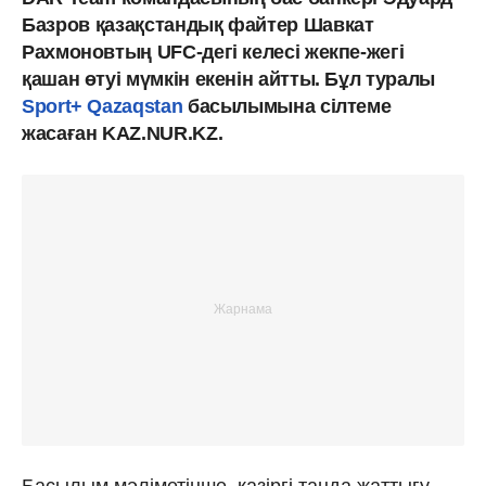
Базров
қазақстандық файтер Шавкат
Рахмоновтың UFC-дегі келесі жекпе-жегі
қашан өтуі мүмкін екенін айтты. Бұл туралы
Sport+
Qazaqstan
басылымына сілтеме
жасаған KAZ.NUR.KZ.
Басылым мәліметінше, қазіргі таңда жаттығу