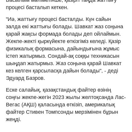
процесі басталып кеткен.
"Иә, жаттығу процесі басталды. Күн сайын
залда екі жаттығы болады. Шавкат жаз соңына
қарай жақсы формада болады деп ойлаймын.
Жекпе-жекті қыркүйекте өткізгіміз келеді. Қазір
физикалық формасына, дайындығына жұмыс
істеп жатырмыз. Сондай-ақ соққы техникасын
шыңдап жатырмыз. Жаз соңына қарай Шавкат
кез келген қарсыласқа дайын болады", - деді
Эдуард Базров.
Еске салайық, қазақстандық файтер өзінің
соңғы жекпе-жегін 2023 жылы желтоқсанда Лас-
Вегас (АҚШ) қаласында өткізіп, америкалық
файтер Стивен Томпсонды мерзімінен бұрын
жеңді.