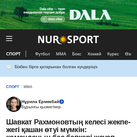
СПОРТ
Футбол
ММА
Бокс
Хоккей
Күрес
Өзге 
Бізбен бірге қатарынан болған күндеріңіз
СПОРТ
ММА
Нұрила Ермекбай
Бұрынғы қызметкер
Шавкат Рахмоновтың келесі жекпе-
жегі қашан өтуі мүмкін: