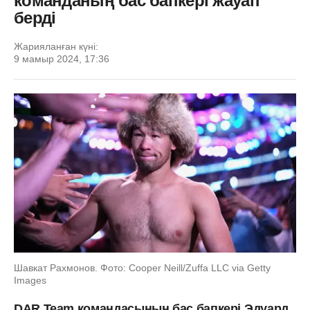
команданың бас бапкері жауап
берді
Жарияланған күні:
9 мамыр 2024, 17:36
Шавкат Рахмонов. Фото: Cooper Neill/Zuffa LLC via Getty
Images
DAR Team командасының бас бапкері
Эдуард