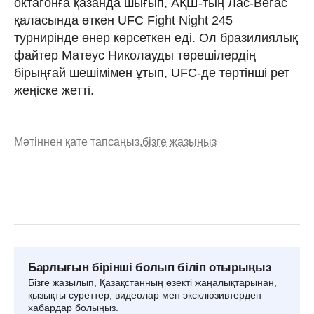
октагонға қазанда шығып, АҚШ-тың Лас-Вегас
қаласында өткен UFC Fight Night 245
турнирінде өнер көрсеткен еді. Ол бразилиялық
файтер Матеус Николауды төрешілердің
бірыңғай шешімімен ұтып, UFC-де төртінші рет
жеңіске жетті.
Мәтіннен қате тапсаңыз,
бізге жазыңыз
Барлығын бірінші болып біліп отырыңыз
Бізге жазылып, Қазақстанның өзекті жаңалықтарынан,
қызықты суреттер, видеолар мен эксклюзивтерден
хабардар болыңыз.