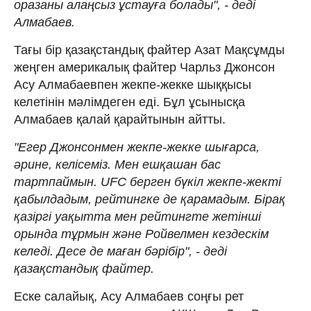
оразаны алаңсыз ұстауға болады", - деді
Алмабаев.
Тағы бір қазақстандық файтер Азат Мақсұмды
жеңген америкалық файтер Чарльз Джонсон
Асу Алмабаевпен жекпе-жекке шыққысы
келетінін мәлімдеген еді. Бұл ұсынысқа
Алмабаев қалай қарайтынын айтты.
"Егер Джонсонмен жекпе-жекке шығарса,
әрине, келісеміз. Мен ешқашан бас
тартпаймын. UFC берген бүкіл жекпе-жекті
қабылдадым, рейтингке де қарамадым. Бірақ
қазіргі уақытта мен рейтингте жетінші
орында тұрмын және Ройвелмен кездескім
келеді. Десе де маған бәрібір", - деді
қазақстандық файтер.
Еске салайық, Асу Алмабаев соңғы рет