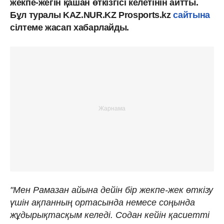
жекпе-жегін қашан өткізгісі келетінін айтты.
Бұл туралы KAZ.NUR.KZ Prosports.kz
сайтына
сілтеме жасап хабарлайды.
"Мен Рамазан айына дейін бір жекпе-жек өткізу
үшін ақпанның ортасында немесе соңында
жұдырықтасқым келеді. Содан кейін қасиетті