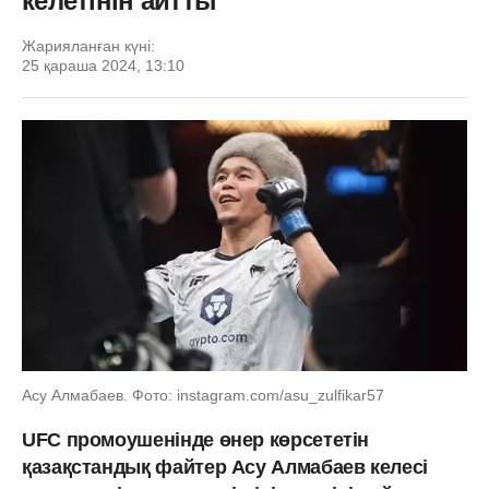
келетінін айтты
Жарияланған күні:
25 қараша 2024, 13:10
Асу Алмабаев. Фото: instagram.com/asu_zulfikar57
UFC промоушенінде өнер көрсететін
қазақстандық файтер Асу Алмабаев келесі