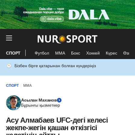
СПОРТ
Футбол
ММА
Бокс
Хоккей
Күрес
Өзге 
Бізбен бірге қатарынан болған күндеріңіз
СПОРТ
ММА
Асылан Маханов
Бұрынғы қызметкер
Асу Алмабаев UFC-дегі келесі
жекпе-жегін қашан өткізгісі