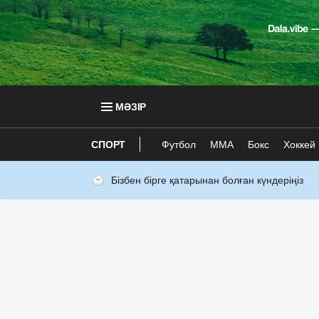
МӘЗІР
СПОРТ
Футбол
ММА
Бокс
Хоккей
Бізбен бірге қатарынан болған күндеріңіз