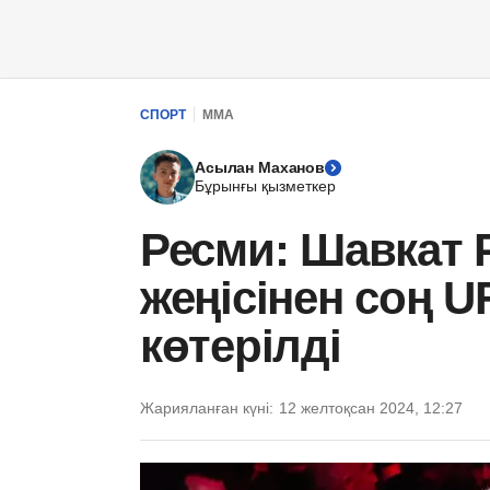
СПОРТ
ММА
Асылан Маханов
Бұрынғы қызметкер
Ресми: Шавкат 
жеңісінен соң U
көтерілді
Жарияланған күні:
12 желтоқсан 2024, 12:27