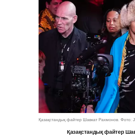
Қазақстандық файтер Шавкат Рахмонов. Фото: Jef
Қазақстандық файтер Шав