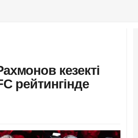
Рахмонов кезекті
FC рейтингінде