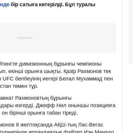
інде
бір сатыға көтерілді. Бұл туралы
йтингте дивизионның бұрынғы чемпионы
п, екінші орынға шықты. Қазір Рахмонов тек
 UFC белбеуінің иегері Белал Мухаммад пен
тан төмен тұр.
авкат Рахмоновтың бұрынғы
дары өзгерді. Джефф Нил оныншы позицияға
он бірінші орынға табан тіреді.
монов 8 желтоқсанда АҚШ-тың Лас-Вегас
 турнирінде ирландиялық файтер Иэн Мачадо