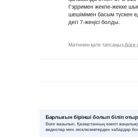
Гэрримен жекпе-жекке шығ
шешімімен басым түскен ед
дегі 7-жеңісі болды.
Мәтіннен қате тапсаңыз,
бізге
Барлығын бірінші болып біліп оты
Бізге жазылып, Қазақстанның өзекті жаңалық
видеолар мен эксклюзивтерден хабардар бо