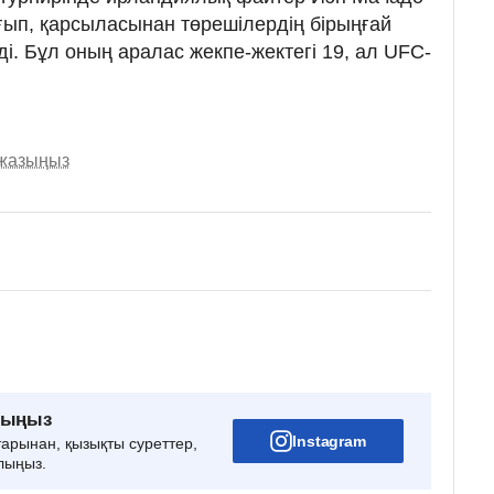
ып, қарсыласынан төрешілердің бірыңғай
і. Бұл оның аралас жекпе-жектегі 19, ал UFC-
 жазыңыз
рыңыз
Instagram
тарынан, қызықты суреттер,
лыңыз.