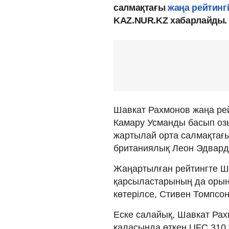
салмақтағы
жаңа рейтинг
KAZ.NUR.KZ хабарлайды.
Шавкат Рахмонов жаңа ре
Камару Усманды басып озы
жартылай орта салмақтағы
британиялық Леон Эдвардс
Жаңартылған рейтингте Ш
қарсыластарының да орын
көтерілсе, Стивен Томпсон 
Еске салайық, Шавкат Рах
қаласында өткен UFC 310