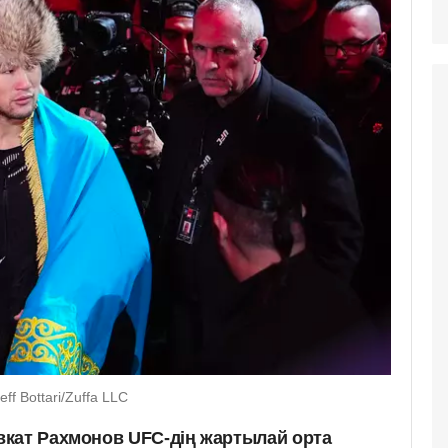
f Bottari/Zuffa LLC
кат Рахмонов UFC-дің жартылай орта