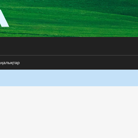
аңалықтар