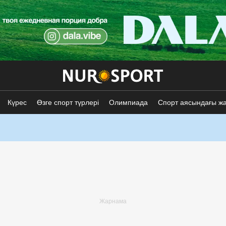
Күрес
Өзге спорт түрлері
Олимпиада
Спорт аясындағы ж