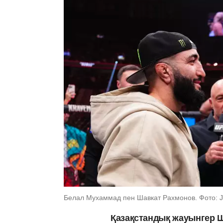
Белал Мухаммад пен Шавкат Рахмонов. Фото: Jef
Қазақстандық жауынгер Ш