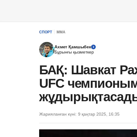
СПОРТ
ММА
Ахмет Қамшыбек
Бұрынғы қызметкер
БАҚ: Шавкат Р
UFC чемпионы
жұдырықтасад
Жарияланған күні:
9 қаңтар 2025, 16:35