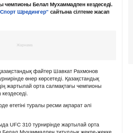
ы чемпионы Белал Мухаммадпен кездеседі.
"Спорт Шредингер"
сайтына сілтеме жасап
 қазақстандық файтер Шавкат Рахмонов
рнирінде өнер көрсетеді. Қазақстандық
дің жартылай орта салмақтағы чемпионы
 кездеседі.
рде өтетіні туралы ресми ақпарат әлі
ыда UFC 310 турнирінде жартылай орта
 Белал Мухаммадпен титулдық жекпе-жекке