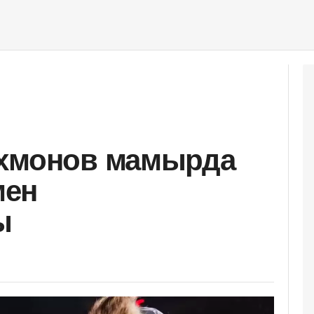
ахмонов мамырда
мен
ы