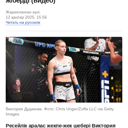
жіберді (видео)
Жарияланған күні:
12 қаңтар 2025, 15:56
Читать на русском
Виктория Дудакова. Фото: Chris Unger/Zuffa LLC via Getty
Images
Ресейлік аралас жекпе-жек шебері Виктория