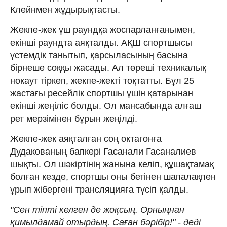
Клейнмен жұдырықтасты.
Жекпе-жек үш раундқа жоспарланғанымен,
екінші раундта аяқталды. АҚШ спортшысы
үстемдік танытып, қарсыласының басына
бірнеше соққы жасады. Ал төреші техникалық
нокаут тіркеп, жекпе-жекті тоқтатты. Бұл 25
жастағы ресейлік спортшы үшін қатарынан
екінші жеңіліс болды. Ол мансабында алғаш
рет мерзімінен бұрын жеңілді.
Жекпе-жек аяқталған соң октагонға
Дудакованың бапкері Гасанали Гасаналиев
шықты. Ол шәкіртінің жанына келіп, құшақтамақ
болған кезде, спортшы оны бетінен шапалақпен
ұрып жібергені трансляцияға түсіп қалды.
"Сен тіпті келген де жоқсың. Орныңнан
қимылдамай отырдың. Саған бәрібір!" - деді