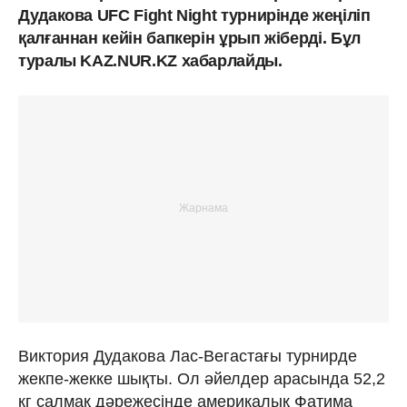
Дудакова UFC Fight Night турнирінде жеңіліп
қалғаннан кейін бапкерін ұрып жіберді. Бұл
туралы KAZ.NUR.KZ хабарлайды.
Виктория Дудакова Лас-Вегастағы турнирде
жекпе-жекке шықты. Ол әйелдер арасында 52,2
кг салмақ дәрежесінде америкалық Фатима