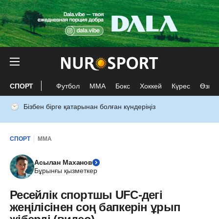
СПОРТ
Футбол
ММА
Бокс
Хоккей
Күрес
Өзге 
Бізбен бірге қатарынан болған күндеріңіз
СПОРТ
ММА
Асылан Маханов
Бұрынғы қызметкер
Ресейлік спортшы UFC-дегі
жеңілісінен соң бапкерін ұрып