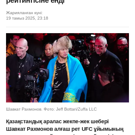
рейтингісіне енді
Жарияланған күні:
19 тамыз 2025, 23:18
Шавкат Рахмонов. Фото: Jeff Bottari/Zuffa LLC
Қазақстандық аралас жекпе-жек шебері
Шавкат Рахмонов алғаш рет UFC ұйымының