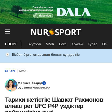
СПОРТ
Футбол
ММА
Бокс
Хоккей
Күрес
Өзге 
Бізбен бірге қатарынан болған күндеріңіз
СПОРТ
ММА
Малика Хадид
Бұрынғы қызметкер
Тарихи жетістік: Шавкат Рахмонов
алғаш рет UFC P4P үздіктер