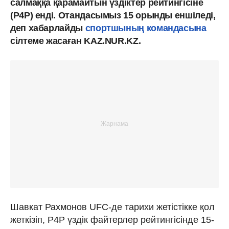
салмаққа қарамайтын үздіктер рейтингісіне
(P4P) енді. Отандасымыз 15 орынды еншіледі,
деп хабарлайды
спортшының командасына
сілтеме жасаған KAZ.NUR.KZ.
Шавкат Рахмонов UFC-де тарихи жетістікке қол
жеткізіп, P4P үздік файтерлер рейтингісінде 15-