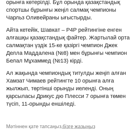
орынға көтерілді. Бұл орында қазақстандық
спортшы бұрынғы жеңіл салмақ чемпионы
Чарльз Оливейраны ығыстырды.
Айта кетейік, Шавкат – P4P рейтингіне енген
алғашқы қазақстандық файтер. Жартылай орта
салмақтан үздік 15-ке қазіргі чемпион Джек
Делла Маддалена (№8) мен бұрынғы чемпион
Белал Мұхаммед (№13) кірді.
Ал жақында чемпиондық титулды жеңіп алған
Хамзат Чимаев рейтингте 10 орынға алға
жылжып, төртінші орынды иеленді. Оның
қарсыласы Дрикус дю Плесси 7 орынға төмен
түсіп, 11-орынды еншіледі.
Мәтіннен қате тапсаңыз,
бізге жазыңыз