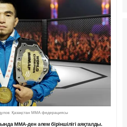
бдулов: Қазақстан ММА федерациясы
ында ММА-ден әлем біріншілігі аяқталды.