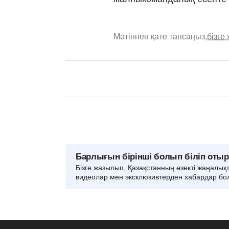
Мәтіннен қате тапсаңыз,
бізге
Барлығын бірінші болып біліп оты
Бізге жазылып, Қазақстанның өзекті жаңалық
видеолар мен эксклюзивтерден хабардар бо