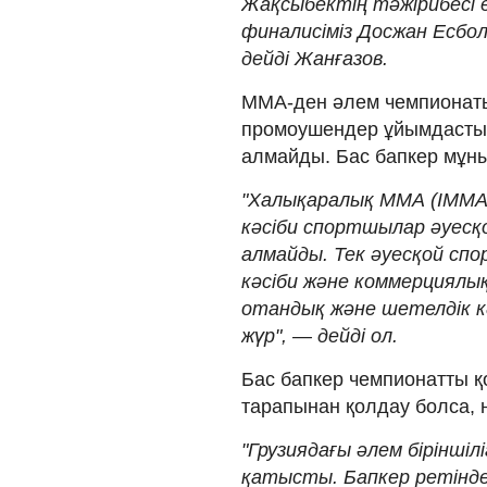
Жақсыбектің тәжірибесі 
финалисіміз Досжан Есбол
дейді Жанғазов.
ММА-ден әлем чемпионат
промоушендер ұйымдастыр
алмайды. Бас бапкер мұның
"Халықаралық ММА (IMMA
кәсіби спортшылар әуесқ
алмайды. Тек әуесқой сп
кәсіби және коммерциялық
отандық және шетелдік к
жүр", — дейді ол.
Бас бапкер чемпионатты қ
тарапынан қолдау болса, 
"Грузиядағы әлем бірінші
қатысты. Бапкер ретінде,