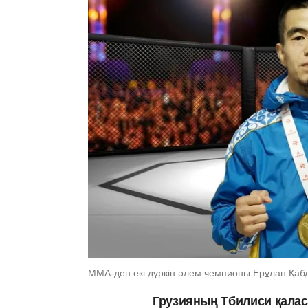
ММА-ден екі дүркін әлем чемпионы Ерұлан Қа
Грузияның Тбилиси қалас