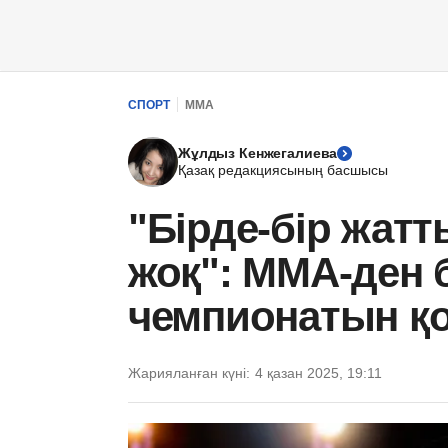
СПОРТ
ММА
Жұлдыз Кенжегалиева
Қазақ редакциясының басшысы
"Бірде-бір жат
жоқ": ММА-ден 
чемпионатын 
Жарияланған күні:
4 қазан 2025, 19:11