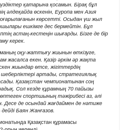
үздіктер қатарына қосамын. Бірақ бұл
ң әлдеқайда өскенін, Еуропа мен Азия
оғарылағанын көрсетті. Осыдан үш жыл
тшылары ешкімге дес бермейтін. Бұл
тің астаң-кестеңін шығарды. Бізге де бір
аму керек.
маның оқу-жаттығу жиынын өткізуге,
ам жасалса екен. Қазір әркім әр жақта
скен жиындар өтсе, жігіттердің
 шеберліктері артады, стратегиялық
сады. Қазақстан чемпионатынан соң
дық. Сол кезде құрамның 70 пайызы
Көптеген спортшының тәжірибесі аз, әлі
 Десе де осындай жағдаймен де нәтиже
дейді Баян Жанғазов.
ионатында Қазақстан құрамасы
2-орын иеленді.