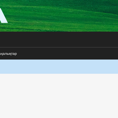
аңалықтар