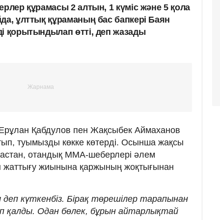
ерлер құрамасы 2 алтын, 1 күміс және 5 қола
да, ұлттық құраманың бас бапкері Баян
ді қорытындылап өтті, деп жазады
 Ерұлан Қабдулов пен Жақсыбек Аймаханов
тып, туымызды көкке көтерді. Осынша жақсы
мастан, отандық ММА-шеберлері әлем
ы жаттығу жиынына қаржының жоқтығынан
 деп күткенбіз. Бірақ төрешілер тарапынан
ып қалды. Одан бөлек, бұрын айтарлықтай