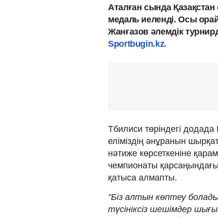
Аталған сында Қазақстан 
медаль иеленді. Осы орай
Жанғазов әлемдік турнир
Sportbugin.kz.
Тбилиси төріндегі додада
еліміздің әнұранын шырқа
нәтиже көрсеткеніне қара
чемпионаты қарсаңындағ
қатыса алмапты.
"Біз алтын көптеу болады
түсініксіз шешімдер шығ