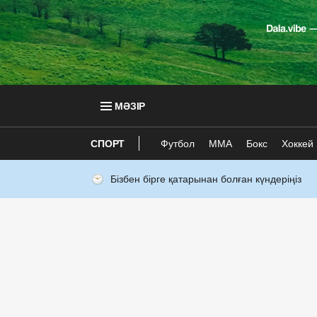
МӘЗІР
СПОРТ
Футбол
ММА
Бокс
Хоккей
Бізбен бірге қатарынан болған күндеріңіз