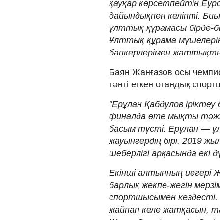
қауқар көрсетпейтін Еур
дайындықпен келіпті. Би
ұлттық құрамасы бірде-б
Ұлттық құрама мүшелерін
бапкерлерімен жаттықты"
Баян Жанғазов осы чемпио
тәнті еткен отандық спор
"Ерұлан Қабдулов іріктеу 
финалда өте мықты тәж
басым түсті. Ерұлан — ұ
жауынгердің бірі. 2019 жы
шеберлігі арқасында екі 
Екінші алтынның иегері 
барлық жекпе-жегін мерзі
спортшысымен кездесті. 
жайпап келе жатқасын, т