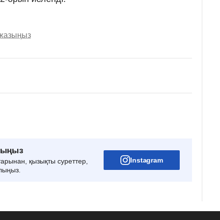
 жазыңыз
рыңыз
Instagram
тарынан, қызықты суреттер,
лыңыз.