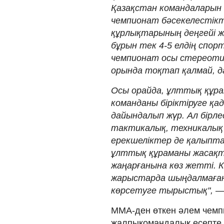
Қазақстан командаларын 
чемпионат бәсекелестікті
құрлықтарының деңгейі ж
бұрын тек 4-5 елдің спор
чемпионат осы стереотип
орында тоқтап қалмай, д
Осы орайда, ұлттық құра
команданы біріктіруге қад
дайындалып жүр. Ал бірле
тактикалық, техникалық
ерекшеліктер де қалыпта
ұлттық құраманы жасақта
жаңарғанына көз жетті. 
жарыстарда шыңдалмаған.
көрсетуге тырыстық", — 
ММА-ден өткен әлем чемп
жалпыкомандалық есепте 