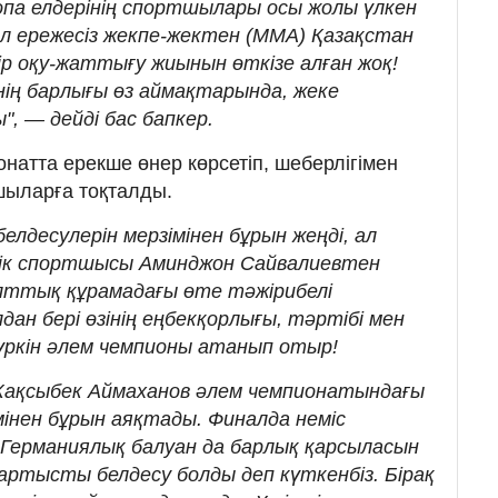
опа елдерінің спортшылары осы жолы үлкен
ыл ережесіз жекпе-жектен (ММА) Қазақстан
ір оқу-жаттығу жиынын өткізе алған жоқ!
ің барлығы өз аймақтарында, жеке
, — дейді бас бапкер.
натта ерекше өнер көрсетіп, шеберлігімен
тшыларға тоқталды.
белдесулерін мерзімінен бұрын жеңді, ал
ік спортшысы Аминджон Сайвалиевтен
лттық құрамадағы өте тәжірибелі
лдан бері өзінің еңбекқорлығы, тәртібі мен
дүркін әлем чемпионы атанып отыр!
Жақсыбек Аймаханов әлем чемпионатындағы
мінен бұрын аяқтады. Финалда неміс
Германиялық балуан да барлық қарсыласын
артысты белдесу болды деп күткенбіз. Бірақ