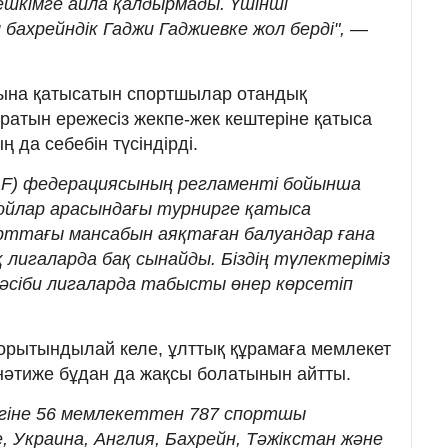
ешкімге айла қалдырмады. Үшінші
 бахрейндік Гаджи Гаджиевке жол берді", —
ына қатысатын спортшылар отандық
атын ережесіз жекпе-жек кештеріне қатыса
 да себебін түсіндірді.
F) федерациясының регламенті бойынша
ойлар арасындағы турнирге қатыса
орттағы мансабын аяқтаған балуандар ғана
 лигаларда бақ сынайды. Біздің түлектеріміз
әсіби лигаларда табысты өнер көрсетіп
орытындылай келе, ұлттық құрамаға мемлекет
нәтиже бұдан да жақсы болатынын айтты.
лігіне 56 мемлекеттен 787 спортшы
 Украина, Англия, Бахрейн, Тәжікстан және