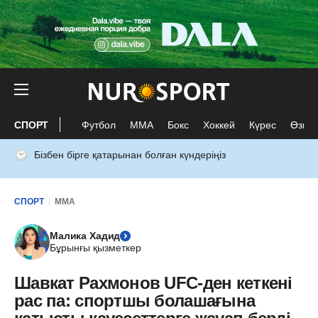
СПОРТ
Футбол
ММА
Бокс
Хоккей
Күрес
Өзге 
Бізбен бірге қатарынан болған күндеріңіз
СПОРТ
ММА
Малика Хадид
Бұрынғы қызметкер
Шавкат Рахмонов UFC-ден кеткені
рас па: спортшы болашағына