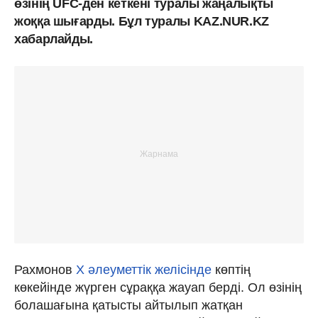
өзінің UFC-ден кеткені туралы жаңалықты
жоққа шығарды. Бұл туралы KAZ.NUR.KZ
хабарлайды.
Рахмонов
Х әлеуметтік желісінде
көптің
көкейінде жүрген сұраққа жауап берді. Ол өзінің
болашағына қатысты айтылып жатқан