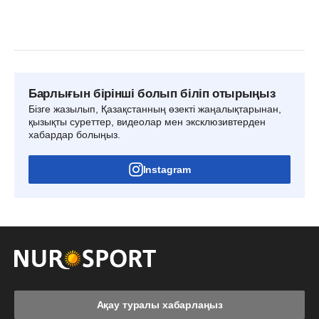
Барлығын бірінші болып біліп отырыңыз
Бізге жазылып, Қазақстанның өзекті жаңалықтарынан,
қызықты суреттер, видеолар мен эксклюзивтерден
хабардар болыңыз.
Instagram
Ақау туралы хабарлаңыз