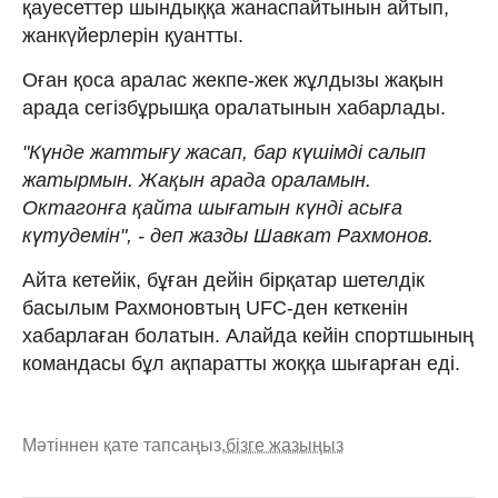
қауесеттер шындыққа жанаспайтынын айтып,
жанкүйерлерін қуантты.
Оған қоса аралас жекпе-жек жұлдызы жақын
арада сегізбұрышқа оралатынын хабарлады.
"Күнде жаттығу жасап, бар күшімді салып
жатырмын. Жақын арада ораламын.
Октагонға қайта шығатын күнді асыға
күтудемін", - деп жазды Шавкат Рахмонов.
Айта кетейік, бұған дейін бірқатар шетелдік
басылым Рахмоновтың UFC-ден кеткенін
хабарлаған болатын. Алайда кейін спортшының
командасы бұл ақпаратты жоққа шығарған еді.
Мәтіннен қате тапсаңыз,
бізге жазыңыз