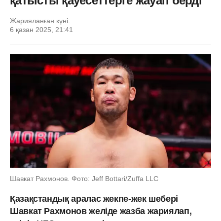
қатысты қауесеттерге жауап берді
Жарияланған күні:
6 қазан 2025, 21:41
Шавкат Рахмонов. Фото: Jeff Bottari/Zuffa LLC
Қазақстандық аралас жекпе-жек шебері
Шавкат Рахмонов желіде жазба жариялап,