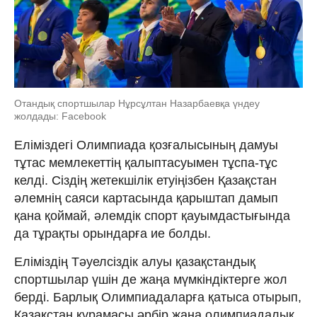
Отандық спортшылар Нұрсұлтан Назарбаевқа үндеу
жолдады: Facebook
Еліміздегі Олимпиада қозғалысының дамуы
тұтас мемлекеттің қалыптасуымен тұспа-тұс
келді. Сіздің жетекшілік етуіңізбен Қазақстан
әлемнің саяси картасында қарыштап дамып
қана қоймай, әлемдік спорт қауымдастығында
да тұрақты орындарға ие болды.
Еліміздің Тәуелсіздік алуы қазақстандық
спортшылар үшін де жаңа мүмкіндіктерге жол
берді. ​Барлық Олимпиадаларға қатыса отырып,
Қазақстан құрамасы әрбір жаңа олимпиадалық