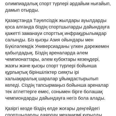
олимпиадалық спорт түрлері әрдайым нығайып,
дамып отырды.
Қазақстанда Тәуелсіздік жылдары ауылдарды
қоса алғанда біздің спортшыларды дайындауға
қажетті заманауи спорттық инфрақұрылымдар
салынды. Біз қысқы Азия ойындары мен
Бүкіләлемдік Универсиаданы үлкен дәрежемен
қабылдадық. Біздің ареналарда әлем
чемпионаттары, әлем кубоктары кезеңдері,
жазғы және қысқы спорт түрлері бойынша
құрлықтық біріншіліктер сияқты ірі
халыақаралық шаралар ұйымдастырылып
келеді. Сіздің тапсырмаңыз бойынша ареналар
тек атлеттерге емес, сонымен бірге болашақ
чемпиондарды дайындауға негіз бола алады.
Қазіргі кезде біздің елде жоғары деңгейдегі
спортшыларды даярлау механизмі құрылды.