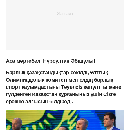
Аса мәртебелі Нұрсұлтан Әбішұлы!
Барлық қазақстандықтар секілді, Ұлттық
Олимпиадалық комитеті мен елдің барлық
спорт қауымдастығы Тәуелсіз көпұлтты және
гүлденген Қазақстан құрғаныңыз үшін Cізге
ерекше алғысын білдіреді.