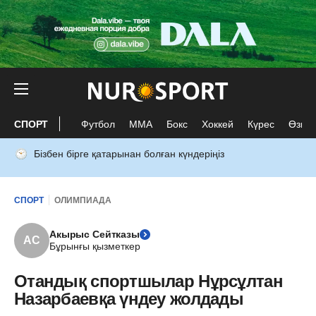
СПОРТ
Футбол
ММА
Бокс
Хоккей
Күрес
Өзге 
Бізбен бірге қатарынан болған күндеріңіз
СПОРТ
ОЛИМПИАДА
Акырыс Сейтказы
АС
Бұрынғы қызметкер
Отандық спортшылар Нұрсұлтан
Назарбаевқа үндеу жолдады