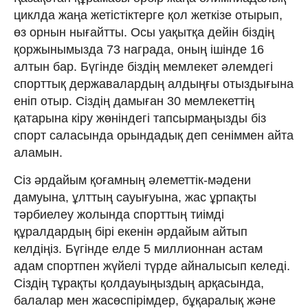
циклда жаңа жетістіктерге қол жеткізе отырып,
өз орнын нығайтты. Осы уақытқа дейін біздің
қоржынымызда 73 награда, оның ішінде 16
алтын бар. Бүгінде біздің мемлекет әлемдегі
спорттық державалардың алдыңғы отыздығына
еніп отыр. Сіздің дамыған 30 мемлекеттің
қатарына кіру жөніндегі тапсырмаңызды біз
спорт саласында орындадық деп сеніммен айта
аламын.
Сіз әрдайым қоғамның әлеметтік-мәдени
дамуына, ұлттың сауығуына, жас ұрпақты
тәрбиелеу жолында спорттың тиімді
құралдардың бірі екенін әрдайым айтып
келдіңіз. Бүгінде елде 5 миллионнан астам
адам спортпен жүйелі түрде айналысып келеді.
Сіздің тұрақты қолдауыңыздың арқасында,
балалар мен жасөспірімдер, бұқаралық және