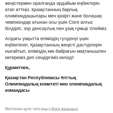
жеңістермен оралғанда әрдайым еңбектерін
атап өттіңіз. Қазақстанның барлық
олимпиадашылары мен қазіргі және болашақ
чемпиондар атынан осы үшін Сізге алғыс
білдіріп, зор денсаулық пен ұзақ ғұмыр тілейміз.
Алдағы уақытта еліміздің гүлденуі үшін
еңбектеніп, Қазақстанның жеңісті дәстүрлерін
нығайтып, еліміздің көк байрағын мақтанышпен
көтереміз деп сендіргіміз келеді!
Құрметпен,
Қазақстан Республикасы Ұлттық
Олимпиадалық комитеті мен олимпиадалық
командасы
Мәтіннен қате тапсаңыз,
бізге жазыңыз