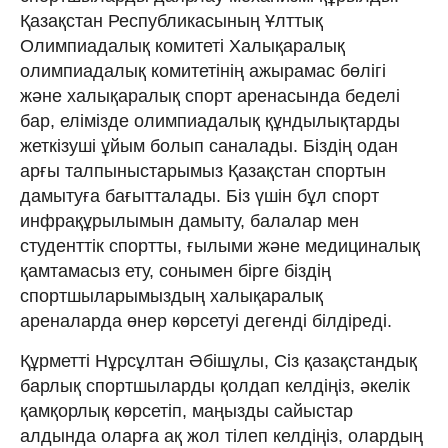
Қазақстан Республикасының Ұлттық
Олимпиадалық комитеті Халықаралық
олимпиадалық комитетінің ажырамас бөлігі
және халықаралық спорт аренасында беделі
бар, елімізде олимпиадалық құндылықтарды
жеткізуші ұйым болып саналады. Біздің одан
арғы талпыныстарымыз Қазақстан спортын
дамытуға бағытталады. Біз үшін бұл спорт
инфрақұрылымын дамыту, балалар мен
студенттік спортты, ғылыми және медициналық
қамтамасыз ету, сонымен бірге біздің
спортшыларымыздың халықаралық
ареналарда өнер көрсетуі дегенді білдіреді.
Құрметті Нұрсұлтан Әбішұлы, Сіз қазақстандық
барлық спортшыларды қолдап келдіңіз, әкелік
қамқорлық көрсетіп, маңызды сайыстар
алдында оларға ақ жол тілеп келдіңіз, олардың