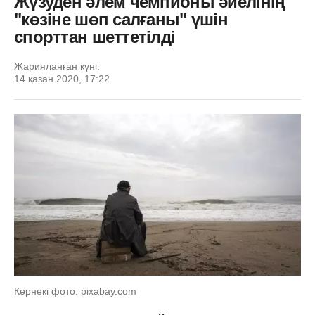
Жүзуден әлем чемпионы әйелінің
"көзіне шөп салғаны" үшін
спорттан шеттетілді
Жарияланған күні:
14 қазан 2020, 17:22
Көрнекі фото: pixabay.com