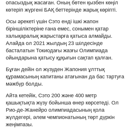
опасыздық жасаған. Оның бөтен қызбен көңіл
көтеріп жүргені БАҚ беттерінде жарық көріпті.
Осы әрекеті үшін Сэто енді ішкі жапон
біріншіліктеріне ғана емес, сонымен қатар
халықаралық жарыстарға қатыса алмайды.
Алайда ол 2021 жылдың 23 шілдесінде
басталатын Токиодағы жазғы Олимпиада
ойындарына қатысу құқығын сақтап қалған.
Бұған дейін ол жүзуден Жапония ұлттық
құрамасының капитаны атағынан да бас тартуға
мәжбүр болды.
Айта кетейік, Сэто 200 және 400 метр
қашықтықта жүзу бойынша өнер көрсетеді. Ол
Рио-де-Жанейро олимпиадасының қола
жүлдегері, әлем чемпионатының төрт дүркін
жеңімпазы.