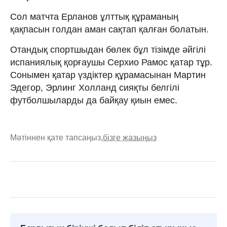
Сол матчта Ерланов ұлттық құраманың
қақпасын голдан аман сақтап қалған болатын.
Отандық спортшыдан бөлек бұл тізімде әйгілі
испаниялық қорғаушы Серхио Рамос қатар тұр.
Сонымен қатар үздіктер құрамасынан Мартин
Эдегор, Эрлинг Холланд сияқты белгілі
футболшыларды да байқау қиын емес.
Мәтіннен қате тапсаңыз,
бізге жазыңыз