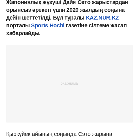
Жапониялық жүзуші Дайя Сето жарыстардан
орынсыз әрекеті үшін 2020 жылдың соңына
дейін шеттетілді. Бұл туралы
KAZ.NUR.KZ
порталы
Sports Hochi
газетіне сілтеме жасап
хабарлайды.
Қыркүйек айының соңында Сэто жарына