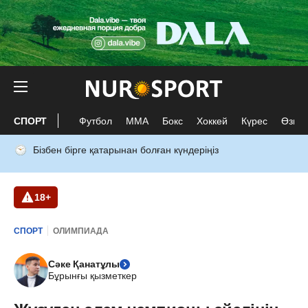
СПОРТ
Футбол
ММА
Бокс
Хоккей
Күрес
Өзге 
Бізбен бірге қатарынан болған күндеріңіз
18+
СПОРТ
ОЛИМПИАДА
Сәке Қанатұлы
Бұрынғы қызметкер