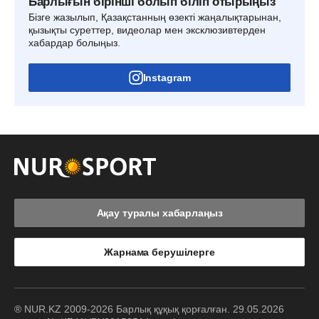
Барлығын бірінші болып біліп отырыңыз
Бізге жазылып, Қазақстанның өзекті жаңалықтарынан,
қызықты суреттер, видеолар мен эксклюзивтерден
хабардар болыңыз.
Instagram
Ақау туралы хабарлаңыз
Жарнама берушілерге
® NUR.KZ 2009-2026 Барлық құқық қорғалған. 29.05.2026