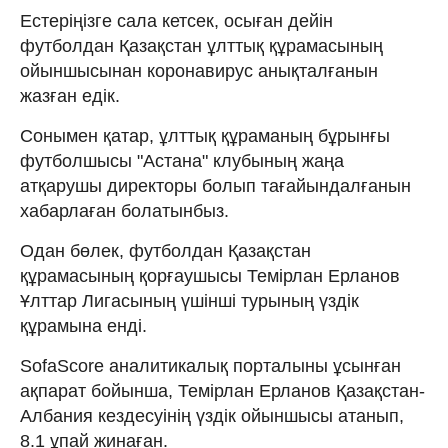
Естеріңізге сала кетсек, осыған дейін
футболдан Қазақстан ұлттық құрамасының
ойыншысынан коронавирус анықталғанын
жазған едік.
Сонымен қатар, ұлттық құраманың бұрынғы
футболшысы "Астана" клубының жаңа
атқарушы директоры болып тағайындалғанын
хабарлаған болатынбыз.
Одан бөлек, футболдан Қазақстан
құрамасының қорғаушысы Темірлан Ерланов
Ұлттар Лигасының үшінші турының үздік
құрамына енді.
SofaScore аналитикалық порталыны ұсынған
ақпарат бойынша, Темірлан Ерланов Қазақстан-
Албания кездесуінің үздік ойыншысы атанып,
8.1 ұпай жинаған.