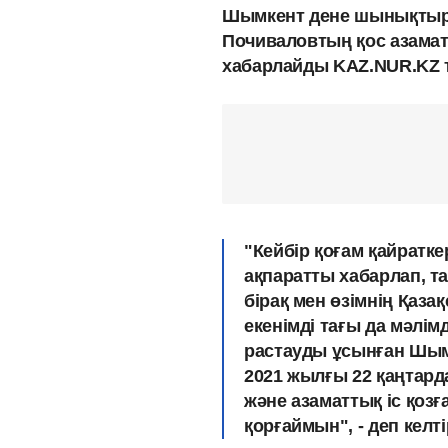
Шымкент дене шынықтыру
Почиваловтың қос азаматт
хабарлайды KAZ.NUR.KZ т
"Кейбір қоғам қайратк
ақпаратты хабарлап, т
бірақ мен өзімнің Қаз
екенімді тағы да мәлі
растауды ұсынған Шым
2021 жылғы 22 қаңтар
және азаматтық іс қоз
қорғаймын", - деп келт