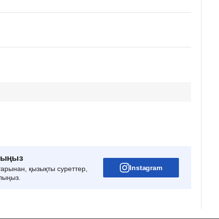
рыңыз
Instagram
тарынан, қызықты суреттер,
лыңыз.