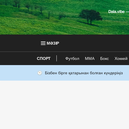
МӘЗІР
СПОРТ
Футбол
ММА
Бокс
Хоккей
Бізбен бірге қатарынан болған күндеріңіз