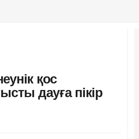
еунік қос
ысты дауға пікір