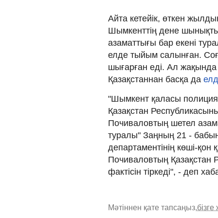
Айта кетейік, өткен жылды
Шымкенттің дене шынықты
азаматтығы бар екені тура
елде тыйым салынған. Соға
шығарған еді. Ал жақынд
Қазақстаннан басқа да
елд
"Шымкент қаласы полиция 
Қазақстан Республикасын
Почиваловтың шетел азама
туралы" Заңның 21 - бабы
департаментінің көші-қон
Почиваловтың Қазақстан 
фактісін тіркеді", - деп х
Мәтіннен қате тапсаңыз,
бізге