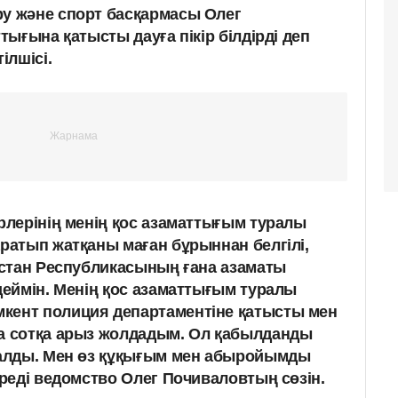
 және спорт басқармасы Олег
ығына қатысты дауға пікір білдірді деп
ілшісі.
ерлерінің менің қос азаматтығым туралы
аратып жатқаны маған бұрыннан белгілі,
ақстан Республикасының ғана азаматы
мдеймін. Менің қос азаматтығым туралы
кент полиция департаментіне қатысты мен
да сотқа арыз жолдадым. Ол қабылданды
ғалды. Мен өз құқығым мен абыройымды
іреді ведомство Олег Почиваловтың сөзін.