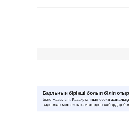
Барлығын бірінші болып біліп оты
Бізге жазылып, Қазақстанның өзекті жаңалық
видеолар мен эксклюзивтерден хабардар бо