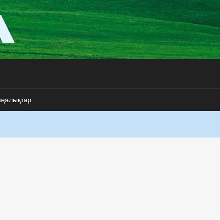
аңалықтар