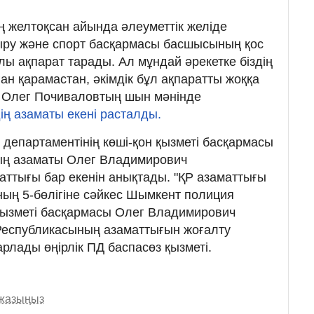
ң желтоқсан айында әлеуметтік желіде
ру және спорт басқармасы басшысының қос
лы ақпарат тарады. Ал мұндай әрекетке біздің
н қарамастан, әкімдік бұл ақпаратты жоққа
а Олег Почиваловтың шын мәнінде
ің азаматы екені расталды.
департаментінің көші-қон қызметі басқармасы
ың азаматы Олег Владимирович
ттығы бар екенін анықтады. "ҚР азаматтығы
ның 5-бөлігіне сәйкес Шымкент полиция
 қызметі басқармасы Олег Владимирович
Республикасының азаматтығын жоғалту
абарлады өңірлік ПД баспасөз қызметі.
 жазыңыз