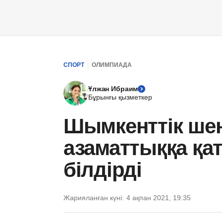
СПОРТ
ОЛИМПИАДА
Ұлжан Ибраим
Бұрынғы қызметкер
Шымкенттік шен
азаматтыққа қат
білдірді
Жарияланған күні:
4 ақпан 2021, 19:35