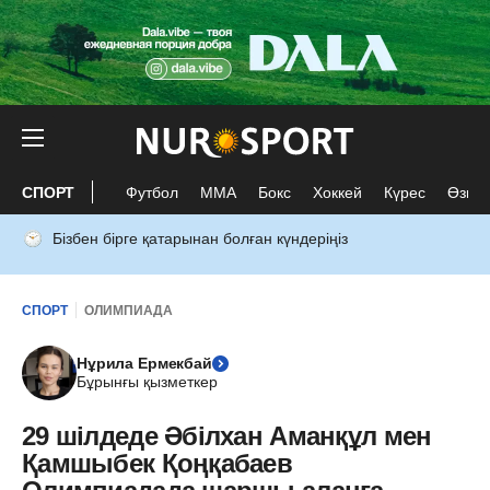
СПОРТ
Футбол
ММА
Бокс
Хоккей
Күрес
Өзге 
Бізбен бірге қатарынан болған күндеріңіз
СПОРТ
ОЛИМПИАДА
Нұрила Ермекбай
Бұрынғы қызметкер
29 шілдеде Әбілхан Аманқұл мен
Қамшыбек Қоңқабаев