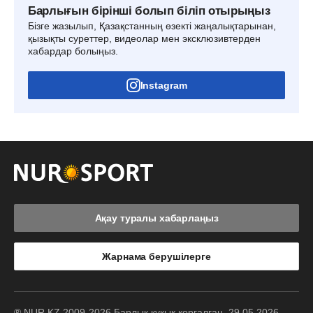
Барлығын бірінші болып біліп отырыңыз
Бізге жазылып, Қазақстанның өзекті жаңалықтарынан,
қызықты суреттер, видеолар мен эксклюзивтерден
хабардар болыңыз.
Instagram
Ақау туралы хабарлаңыз
Жарнама берушілерге
® NUR.KZ 2009-2026 Барлық құқық қорғалған. 29.05.2026