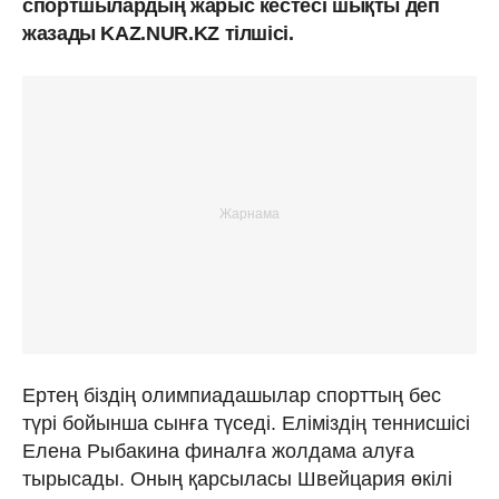
спортшылардың жарыс кестесі шықты деп
жазады KAZ.NUR.KZ тілшісі.
Ертең біздің олимпиадашылар спорттың бес
түрі бойынша сынға түседі. Еліміздің теннисшісі
Елена Рыбакина финалға жолдама алуға
тырысады. Оның қарсыласы Швейцария өкілі