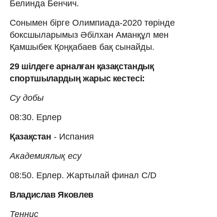
Белинда Бенчич.
Сонымен бірге Олимпиада-2020 төрінде
боксшыларымыз Әбілхан Аманқұл мен
Қамшыбек Қоңқабаев бақ сынайды.
29 шілдеге арналған қазақстандық
спортшылардың жарыс кестесі:
Су добы
08:30. Ерлер
Қазақстан
- Испания
Академиялық есу
08:50. Ерлер. Жартылай финал С/D
Владислав Яковлев
Теннис