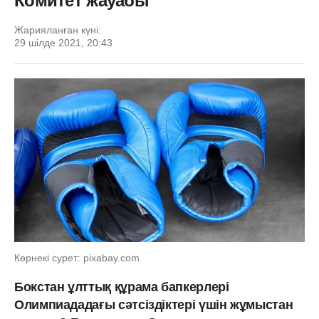
Комитет жауабы
Жарияланған күні:
29 шілде 2021, 20:43
Көрнекі сурет: pixabay.com
Бокстан ұлттық құрама бапкерлері
Олимпиададағы сәтсіздіктері үшін жұмыстан