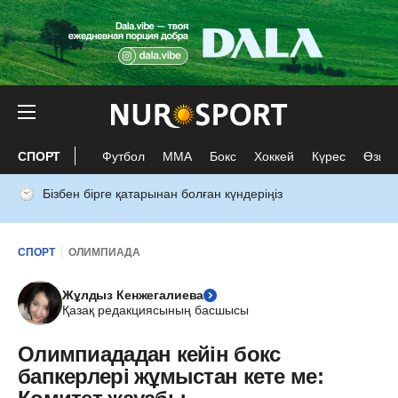
СПОРТ
Футбол
ММА
Бокс
Хоккей
Күрес
Өзге 
Бізбен бірге қатарынан болған күндеріңіз
СПОРТ
ОЛИМПИАДА
Жұлдыз Кенжегалиева
Қазақ редакциясының басшысы
Олимпиададан кейін бокс
бапкерлері жұмыстан кете ме: