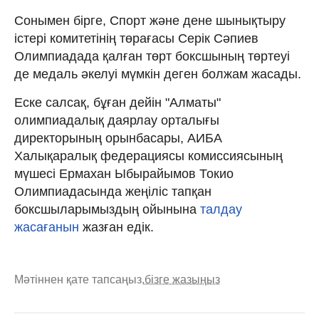
Сонымен бірге, Спорт және дене шынықтыру
істері комитетінің төрағасы Серік Сәпиев
Олимпиадада қалған төрт боксшының төртеуі
де медаль әкелуі мүмкін деген болжам жасады.
Еске салсақ, бұған дейін "Алматы"
олимпиадалық даярлау орталығы
директорының орынбасары, АИБА
Халықаралық федерациясы комиссиясының
мүшесі Ермахан Ыбырайымов Токио
Олимпиадасында жеңіліс тапқан
боксшыларымыздың ойынына
талдау
жасағанын
жазған едік.
Мәтіннен қате тапсаңыз,
бізге жазыңыз