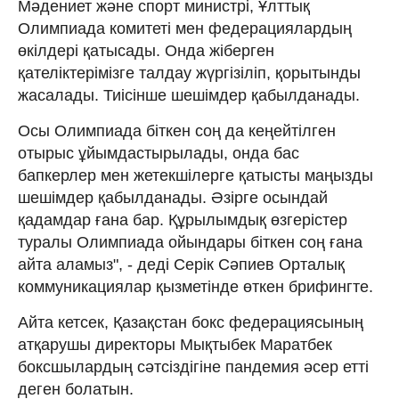
Мәдениет және спорт министрі, Ұлттық
Олимпиада комитеті мен федерациялардың
өкілдері қатысады. Онда жіберген
қателіктерімізге талдау жүргізіліп, қорытынды
жасалады. Тиісінше шешімдер қабылданады.
Осы Олимпиада біткен соң да кеңейтілген
отырыс ұйымдастырылады, онда бас
бапкерлер мен жетекшілерге қатысты маңызды
шешімдер қабылданады. Әзірге осындай
қадамдар ғана бар. Құрылымдық өзгерістер
туралы Олимпиада ойындары біткен соң ғана
айта аламыз", - деді Серік Сәпиев Орталық
коммуникациялар қызметінде өткен брифингте.
Айта кетсек, Қазақстан бокс федерациясының
атқарушы директоры Мықтыбек Маратбек
боксшылардың сәтсіздігіне пандемия әсер етті
деген болатын.