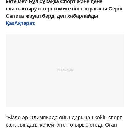
кете ме? Бұл сұраққа Спорт және дене
шынықтыру істері комитетінің төрағасы Серік
Сәпиев жауап берді деп хабарлайды
ҚазАқпарат.
"Бізде әр Олимпиада ойындарынан кейін спорт
саласындағы кеңейтілген отырыс өтеді. Оған