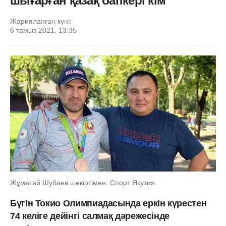
шығарған қазақ бапкері кім
Жарияланған күні:
6 тамыз 2021, 13:35
Жұматай Шубаев шәкіртімен: Спорт Якутия
Бүгін Токио Олимпиадасында еркін күрестен
74 келіге дейінгі салмақ дәрежесінде