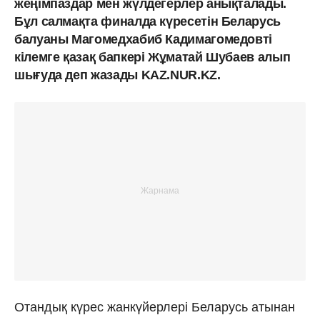
жеңімпаздар мен жүлдегерлер анықталады.
Бұл салмақта финалда күресетін Беларусь
балуаны Магомедхабиб Кадимагомедовті
кілемге қазақ бапкері Жұматай Шубаев алып
шығуда деп жазады KAZ.NUR.KZ.
Отандық күрес жанкүйерлері Беларусь атынан