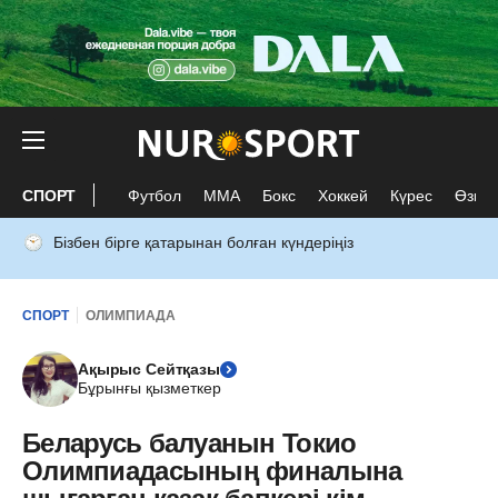
СПОРТ
Футбол
ММА
Бокс
Хоккей
Күрес
Өзге 
Бізбен бірге қатарынан болған күндеріңіз
СПОРТ
ОЛИМПИАДА
Ақырыс Сейтқазы
Бұрынғы қызметкер
Беларусь балуанын Токио
Олимпиадасының финалына