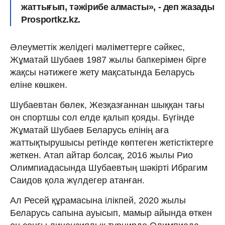
жаттығып, тәжірибе алмасты», - деп жазады
Prosportkz.kz.
Әлеуметтік желідегі мәліметтерге сәйкес,
Жұматай Шубаев 1987 жылы бапкерімен бірге
жақсы нәтижеге жету мақсатында Беларусь
еліне көшкен.
Шубаевтан бөлек, Жезқазғаннан шыққан тағы
он спортшы сол елде қалып қояды. Бүгінде
Жұматай Шубаев Беларусь елінің аға
жаттықтырушысы ретінде көптеген жетістіктерге
жеткен. Атап айтар болсақ, 2016 жылы Рио
Олимпиадасында Шубаевтың шәкірті Ибрагим
Саидов қола жүлдегер атанған.
Ал Ресей құрамасына ілікпей, 2020 жылы
Беларусь сапына ауысып, мамыр айында өткен