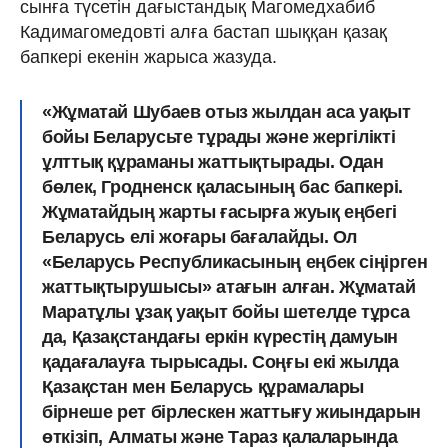
сынға түсетін дағыстандық Магомедхабиб
Кадимагомедовті алға бастап шыққан қазақ
бапкері екенін жарыса жазуда.
«Жұматай Шубаев отыз жылдан аса уақыт
бойы Беларусьте тұрады және жергілікті
ұлттық құраманы жаттықтырады. Одан
бөлек, Гродненск қаласының бас бапкері.
Жұматайдың жарты ғасырға жуық еңбегі
Беларусь елі жоғары бағалайды. Ол
«Беларусь Республикасының еңбек сіңірген
жаттықтырушысы» атағын алған. Жұматай
Маратұлы ұзақ уақыт бойы шетелде тұрса
да, Қазақстандағы еркін күрестің дамуын
қадағалауға тырысады. Соңғы екі жылда
Қазақстан мен Беларусь құрамалары
бірнеше рет бірлескен жаттығу жиындарын
өткізіп, Алматы және Тараз қалаларында