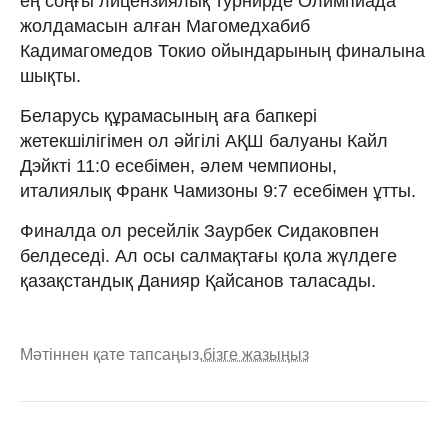
ең соңғы лицензиялық турнирде Олимпиада
жолдамасын алған Магомедхабиб
Кадимагомедов Токио ойындарының финалына
шықты.
Беларусь құрамасының аға бапкері
жетекшілігімен ол әйгілі АҚШ балуаны Кайл
Дэйкті 11:0 есебімен, әлем чемпионы,
италиялық Франк Чамизоны 9:7 есебімен ұтты.
Финалда ол ресейлік Заурбек Сидаковпен
белдеседі. Ал осы салмақтағы қола жүлдеге
қазақстандық Данияр Қайсанов таласады.
Мәтіннен қате тапсаңыз,
бізге жазыңыз