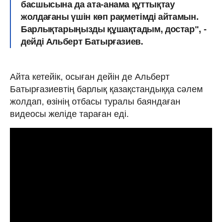
басшысына да ата-анама құттықтау
жолдағаны үшін көп рақметімді айтамын.
Барлықтарыңызды құшақтадым, достар", -
дейді Альберт Батырғазиев.
Айта кетейік, осыған дейін де Альберт
Батырғазиевтің барлық қазақстандыққа сәлем
жолдап, өзінің отбасы туралы баяндаған
видеосы желіде тараған еді.