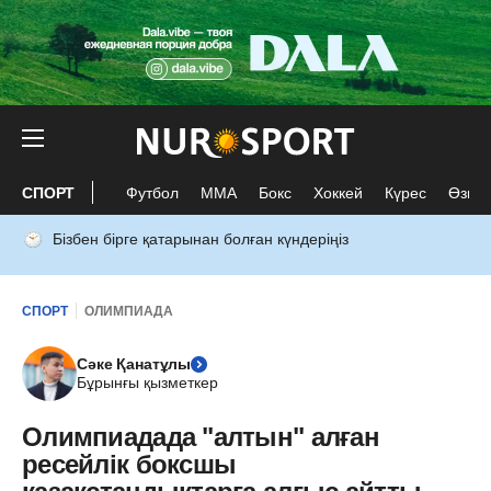
СПОРТ
Футбол
ММА
Бокс
Хоккей
Күрес
Өзге 
Бізбен бірге қатарынан болған күндеріңіз
СПОРТ
ОЛИМПИАДА
Сәке Қанатұлы
Бұрынғы қызметкер
Олимпиадада "алтын" алған
ресейлік боксшы