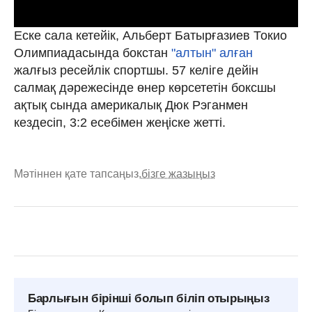
Еске сала кетейік, Альберт Батырғазиев Токио
Олимпиадасында бокстан
"алтын" алған
жалғыз ресейлік спортшы. 57 келіге дейін
салмақ дәрежесінде өнер көрсететін боксшы
ақтық сында америкалық Дюк Рэганмен
кездесіп, 3:2 есебімен жеңіске жетті.
Мәтіннен қате тапсаңыз,
бізге жазыңыз
Барлығын бірінші болып біліп отырыңыз