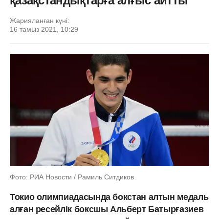
қазақстандықтарға алғыс айтты
Жарияланған күні:
16 тамыз 2021, 10:29
Фото: РИА Новости / Рамиль Ситдиков
Токио олимпиадасында бокстан
алтын медаль
алған ресейлік боксшы Альберт Батырғазиев