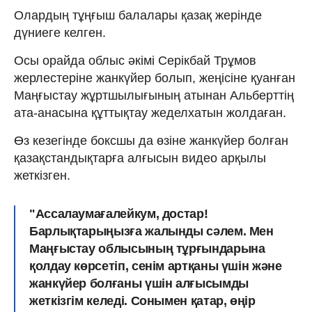
Олардың тұңғыш балалары қазақ жерінде
дүниеге келген.
Осы орайда облыс әкімі Серікбай Трұмов
жерлестеріне жанкүйер болып, жеңісіне қуанған
Маңғыстау жұртшылығының атынан Альберттің
ата-анасына құттықтау жеделхатын жолдаған.
Өз кезегінде боксшы да өзіне жанкүйер болған
қазақстандықтарға алғысын видео арқылы
жеткізген.
"Ассалаумағалейкум, достар!
Барлықтарыңызға жалынды сәлем. Мен
Маңғыстау облысының тұрғындарына
қолдау көрсетіп, сенім артқаны үшін және
жанкүйер болғаны үшін алғысымды
жеткізгім келеді. Сонымен қатар, өңір