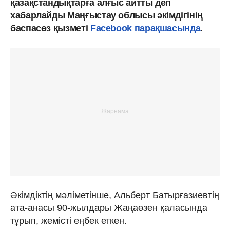
қазақстандықтарға алғыс айтты деп
хабарлайды Маңғыстау облысы әкімдігінің
баспасөз қызметі
Facebook парақшасында
.
Әкімдіктің мәліметінше, Альберт Батырғазиевтің
ата-анасы 90-жылдары Жаңаөзен қаласында
тұрып, жемісті еңбек еткен.