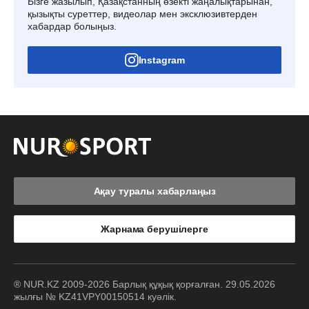
Бізге жазылып, Қазақстанның өзекті жаңалықтарынан,
қызықты суреттер, видеолар мен эксклюзивтерден
хабардар болыңыз.
Instagram
Ақау туралы хабарлаңыз
Жарнама берушілерге
® NUR.KZ 2009-2026 Барлық құқық қорғалған. 29.05.2026
жылғы № KZ41VPY00150514 куәлік.