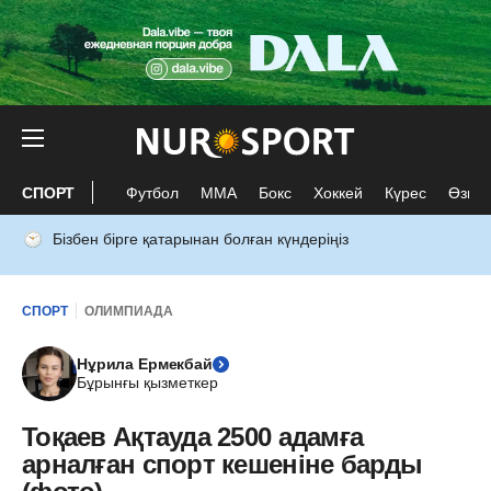
СПОРТ
Футбол
ММА
Бокс
Хоккей
Күрес
Өзге 
Бізбен бірге қатарынан болған күндеріңіз
СПОРТ
ОЛИМПИАДА
Нұрила Ермекбай
Бұрынғы қызметкер
Тоқаев Ақтауда 2500 адамға
арналған спорт кешеніне барды