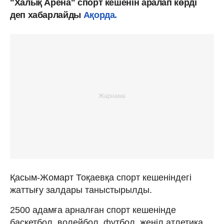
"Халық Арена" спорт кешенін аралап көрді
деп хабарлайды
Ақорда.
Қасым-Жомарт Тоқаевқа спорт кешеніндегі
жаттығу залдары таныстырылды.
2500 адамға арналған спорт кешенінде
баскетбол, волейбол, футбол, жеңіл атлетика,