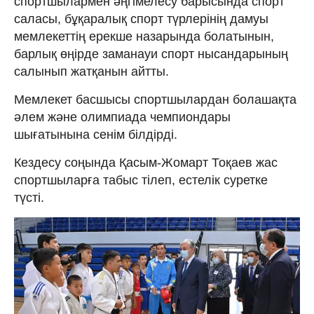
спортшылармен әңгімелесу барысында спорт
саласы, бұқаралық спорт түрлерінің дамуы
мемлекеттің ерекше назарында болатынын,
барлық өңірде заманауи спорт нысандарының
салынып жатқанын айтты.
Мемлекет басшысы спортшылардан болашақта
әлем және олимпиада чемпиондары
шығатынына сенім білдірді.
Кездесу соңында Қасым-Жомарт Тоқаев жас
спортшыларға табыс тілеп, естелік суретке
түсті.