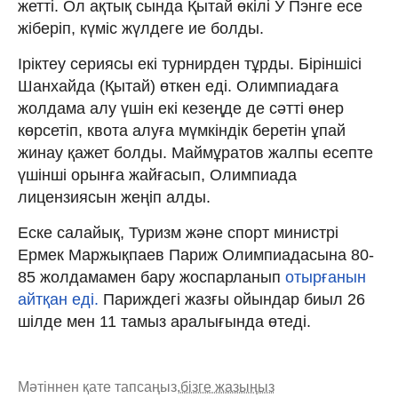
жетті. Ол ақтық сында Қытай өкілі У Пэнге есе
жіберіп, күміс жүлдеге ие болды.
Іріктеу сериясы екі турнирден тұрды. Біріншісі
Шанхайда (Қытай) өткен еді. Олимпиадаға
жолдама алу үшін екі кезеңде де сәтті өнер
көрсетіп, квота алуға мүмкіндік беретін ұпай
жинау қажет болды. Маймұратов жалпы есепте
үшінші орынға жайғасып, Олимпиада
лицензиясын жеңіп алды.
Еске салайық, Туризм және спорт министрі
Ермек Маржықпаев Париж Олимпиадасына 80-
85 жолдамамен бару жоспарланып
отырғанын
айтқан еді.
Париждегі жазғы ойындар биыл 26
шілде мен 11 тамыз аралығында өтеді.
Мәтіннен қате тапсаңыз,
бізге жазыңыз