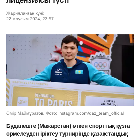
лицензиясы түсті
Жарияланған күні:
22 маусым 2024, 23:57
Әмір Маймұратов. Фото: instagram.com/qaz_team_official
Будапеште (Мажарстан) өткен спорттық құзға
өрмелеуден іріктеу турнирінде қазақстандық