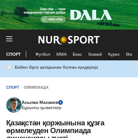
СПОРТ
Футбол
ММА
Бокс
Хоккей
Күрес
Өзге 
Бізбен бірге қатарынан болған күндеріңіз
СПОРТ
ОЛИМПИАДА
Асылан Маханов
Бұрынғы қызметкер
Қазақстан қоржынына құзға
өрмелеуден Олимпиада