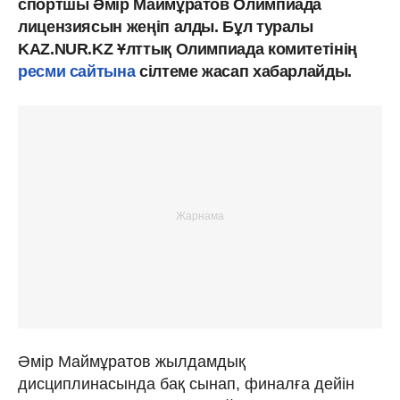
спортшы Әмір Маймұратов Олимпиада
лицензиясын жеңіп алды. Бұл туралы
KAZ.NUR.KZ Ұлттық Олимпиада комитетінің
ресми сайтына
сілтеме жасап хабарлайды.
Әмір Маймұратов жылдамдық
дисциплинасында бақ сынап, финалға дейін