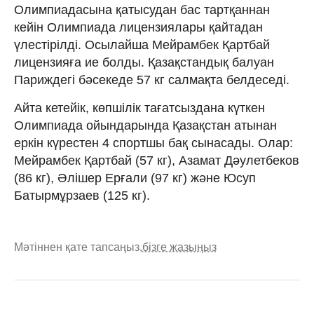
Олимпиадасына қатысудан бас тартқаннан
кейін Олимпиада лицензиялары қайтадан
үлестірілді. Осылайша Мейрамбек Қартбай
лицензияға ие болды. Қазақстандық балуан
Париждегі бәсекеде 57 кг салмақта белдеседі.
Айта кетейік, көпшілік тағатсыздана күткен
Олимпиада ойындарында Қазақстан атынан
еркін күрестен 4 спортшы бақ сынасады. Олар:
Мейрамбек Қартбай (57 кг), Азамат Дәулетбеков
(86 кг), Әлішер Ерғали (97 кг) және Юсуп
Батырмұрзаев (125 кг).
Мәтіннен қате тапсаңыз,
бізге жазыңыз