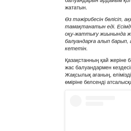
балуандарын әрдайым қол
жататын.
Өз тәжірибесін бөлісіп, 
тамақтанатын еді. Есім
оқу-жаттығу жиынында жүр
балуандарға алып барып,
кететін.
Қазақстанның қай жеріне б
жас балуандармен кездесі
Жақсылық ағаның, елімізд
өміріне белсенді атсалысқа