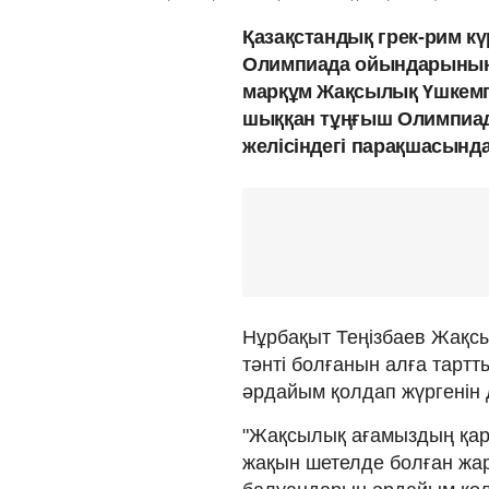
Қазақстандық грек-рим кү
Олимпиада ойындарының к
марқұм Жақсылық Үшкемпі
шыққан тұңғыш Олимпиа
желісіндегі парақшасында
Нұрбақыт Теңізбаев Жақс
тәнті болғанын алға тарт
әрдайым қолдап жүргенін 
"Жақсылық ағамыздың қа
жақын шетелде болған жар