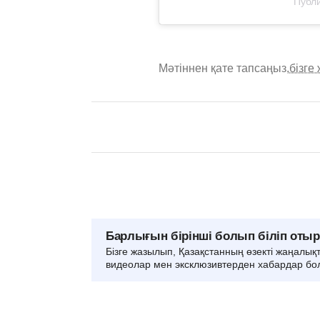
Публи
Мәтіннен қате тапсаңыз,
бізге
Барлығын бірінші болып біліп оты
Бізге жазылып, Қазақстанның өзекті жаңалық
видеолар мен эксклюзивтерден хабардар бо