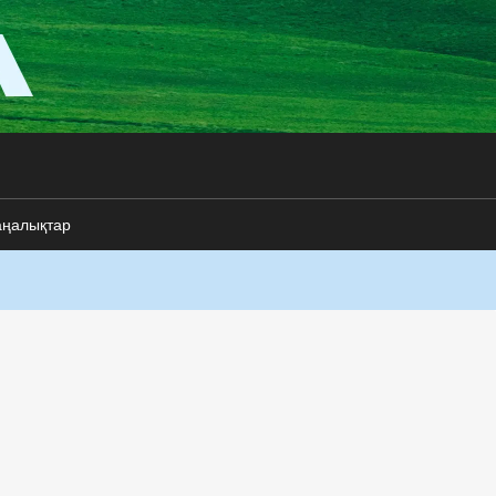
аңалықтар