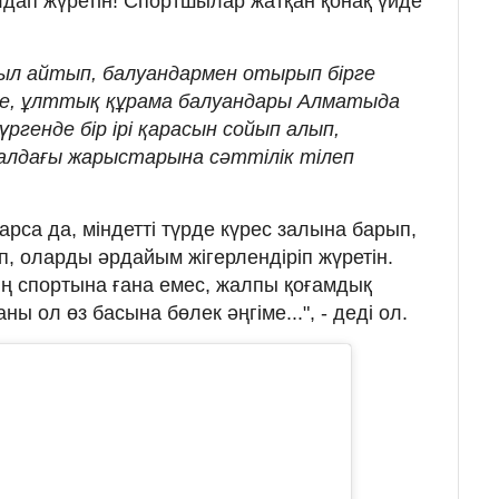
дап жүретін! Спортшылар жатқан қонақ үйде
ақыл айтып, балуандармен отырып бірге
де, ұлттық құрама балуандары Алматыда
генде бір ірі қарасын сойып алып,
 алдағы жарыстарына сәттілік тілеп
арса да, міндетті түрде күрес залына барып,
п, оларды әрдайым жігерлендіріп жүретін.
ің спортына ғана емес, жалпы қоғамдық
ны ол өз басына бөлек әңгіме...", - деді ол.