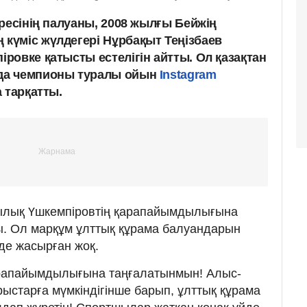
ресінің палуаны, 2008 жылғы Бейжің
үміс жүлдегері Нұрбақыт Теңізбаев
ровке қатысты естелігін айтты. Ол қазақтан
да чемпионы туралы ойын
Instagram
 тарқатты.
ылық Үшкемпіровтің қарапайымдылығына
ты. Ол марқұм ұлттық құрама балуандарын
де жасырған жоқ.
рапайымдылығына таңғалатынмын! Алыс-
ыстарға мүмкіндігінше барып, ұлттық құрама