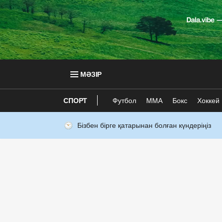
МӘЗІР
СПОРТ
Футбол
ММА
Бокс
Хоккей
Бізбен бірге қатарынан болған күндеріңіз