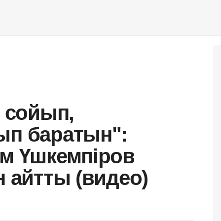
н сойып,
ып баратын":
ұм Үшкемпіров
н айтты (видео)