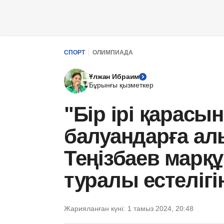
СПОРТ
ОЛИМПИАДА
Ұлжан Ибраим
Бұрынғы қызметкер
"Бір ірі қарасы
балуандарға ал
Теңізбаев марқ
туралы естелігі
Жарияланған күні:
1 тамыз 2024, 20:48