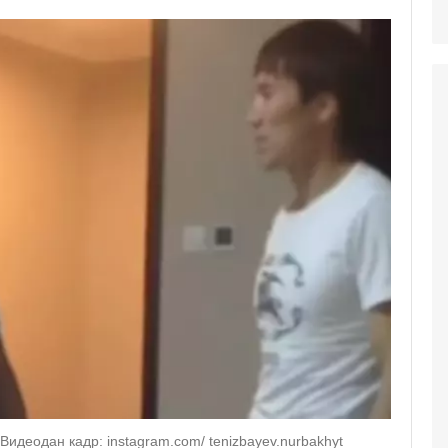
идеодан кадр: instagram.com/ tenizbayev.nurbakhyt