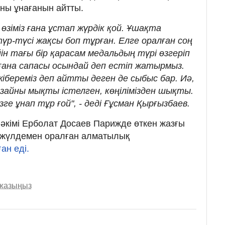
айны ұнағанын айтты.
өзіміз ғана ұстап жүрдік қой. Ұшақта
р-түсі жақсы боп тұрған. Елге оралған соң
ін тағы бір қарасам медальдың түрі өзгеріп
ғана сапасы осындай деп естіп жатырмыз.
ібереміз деп айтты деген де сыбыс бар. Иә,
изайны мықты істелген, көңілімізден шықты.
зге ұнап тұр ғой", - деді Ғұсман Қырғызбаев.
 әкімі Ерболат Досаев Парижде өткен жазғы
жүлдемен оралған алматылық
ан еді.
 жазыңыз