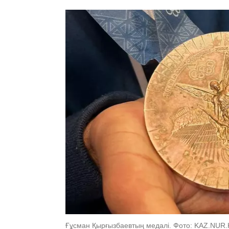
Ғұсман Қырғызбаевтың медалі. Фото: KAZ.NUR.