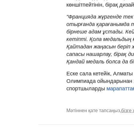
көншітпейтінін, бірақ диз
"Францияда жүргенде тек 
отырғанда қарағанымда тү
бірнеше адам ұстады. Кей
кетіпті. Қола медальдың 
Қайтадан жаңасын беріп ж
сапасы нашарлау, бірақ д
Қандай медаль болса да бі
Еске сала кетейік, Алматы
Олимпиада ойындарынан 
спортшыларды
марапаттағ
Мәтіннен қате тапсаңыз,
бізге