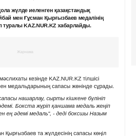
ола жүлде иеленген қазақстандық
бай мен Ғұсман Қырғызбаев медалінің
л туралы KAZ.NUR.KZ хабарлайды.
мәслихаты кезінде KAZ.NUR.KZ тілшісі
ен медальдарының сапасы жөнінде сұрады.
апасы нашарлау, сырты кішкене бүлініп
демі. Бокста жүріп қаншама медаль жеңіп
ен ең әдемі медаль", - деді боксшы Назым
 Қырғызбаев та жүлдесінің сапасы көңіл