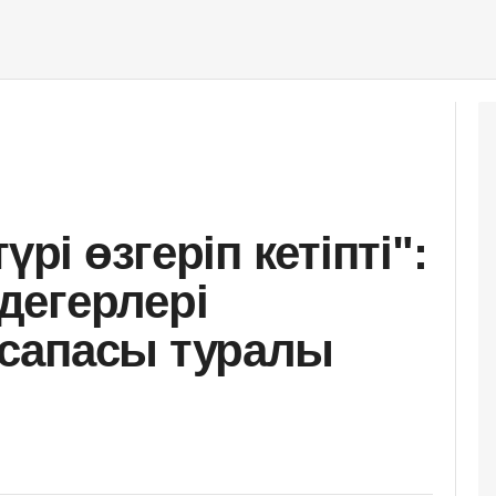
үрі өзгеріп кетіпті":
дегерлері
сапасы туралы