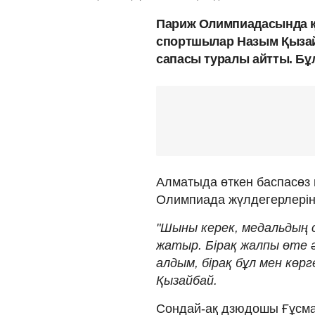
Париж Олимпиадасында қ
спортшылар Назым Қызай
сапасы туралы айтты. Бұ
Алматыда өткен баспасөз 
Олимпиада жүлдегерлерін
"Шыны керек, медальдың с
жатыр. Бірақ жалпы өте ә
алдым, бірақ бұл мен көрг
Қызайбай.
Сондай-ақ дзюдошы Ғұсман