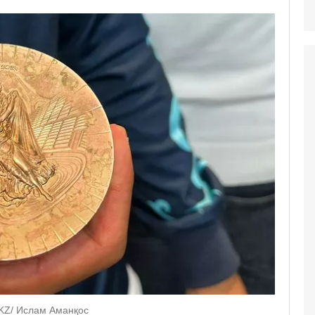
KZ/ Ислам Аманқос