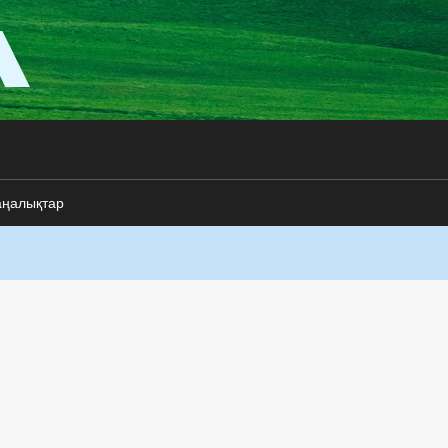
аңалықтар