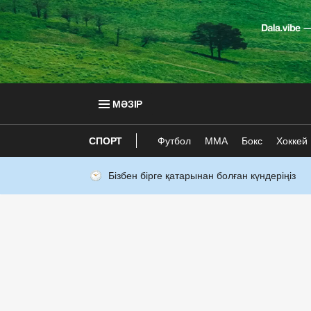
МӘЗІР
СПОРТ
Футбол
ММА
Бокс
Хоккей
Бізбен бірге қатарынан болған күндеріңіз