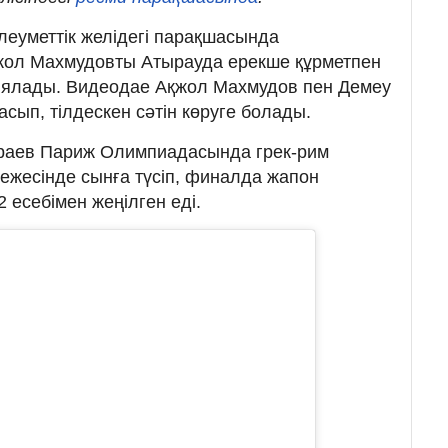
леуметтік желідегі парақшасында
жол Махмудовты Атырауда ерекше құрметпен
ялады. Видеодае Ақжол Махмудов пен Демеу
ып, тілдескен сәтін көруге болады.
ыраев Париж Олимпиадасында грек-рим
режесінде сынға түсіп, финалда жапон
 есебімен жеңілген еді.