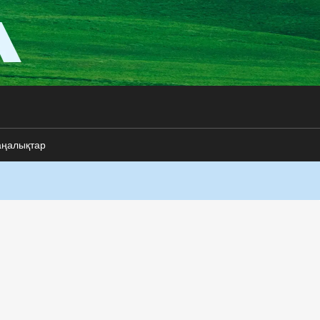
аңалықтар