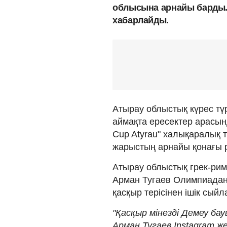
облысына арнайы барды. 
хабарлайды.
Атырау облыстық күрес т
аймақта ересектер арасында
Cup Atyrau" халықаралық 
жарыстың арнайы қонағы р
Атырау облыстық грек-рим
Арман Тугаев Олимпиадан
қасқыр терісінен ішік сыйл
"Қасқыр мінезді Демеу ба
Арман Тугаев Instagram же