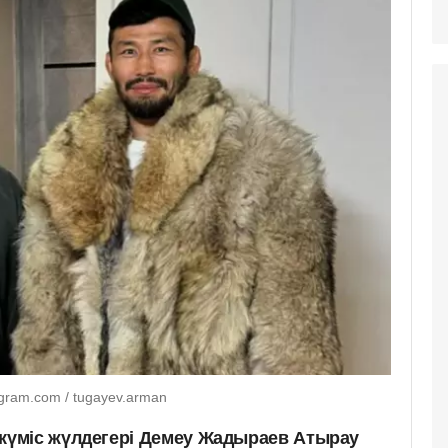
gram.com / tugayev.arman
үміс жүлдегері Демеу Жадыраев Атырау