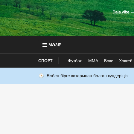
МӘЗІР
СПОРТ
Футбол
ММА
Бокс
Хоккей
Бізбен бірге қатарынан болған күндеріңіз