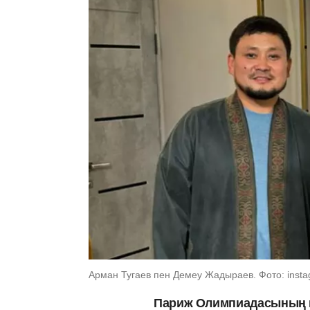
Арман Тугаев пен Демеу Жадыраев. Фото: insta
Париж Олимпиадасының к