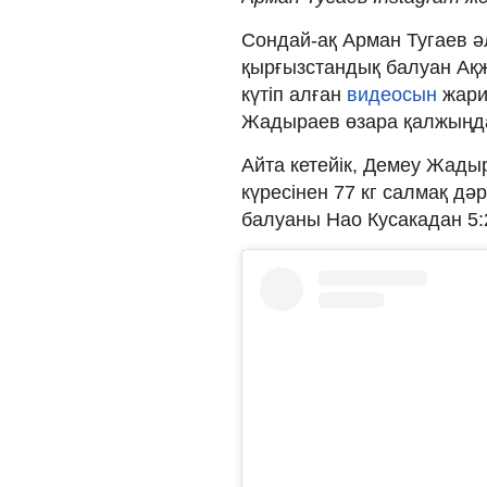
Сондай-ақ Арман Тугаев ә
қырғызстандық балуан Ақ
күтіп алған
видеосын
жари
Жадыраев өзара қалжыңдас
Айта кетейік, Демеу Жад
күресінен 77 кг салмақ дә
балуаны Нао Кусакадан 5:2