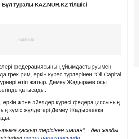
Бұл туралы KAZ.NUR.KZ тілшісі
үрлері федерациясының ұйымдастыруымен
 грек-рим, еркін күрес түрлерінен "Oil Capital
турнирі өтіп жатыр. Демеу Жадыраев осы
етінде қатысады.
, еркін және әйелдер күресі федерациясының
ың күміс жүлдегері Демеу Жадыраевқа
ады.
уырыма қасқыр терісінен шапан", - деп жазды
лісіндегі
ресми парақшасында
.