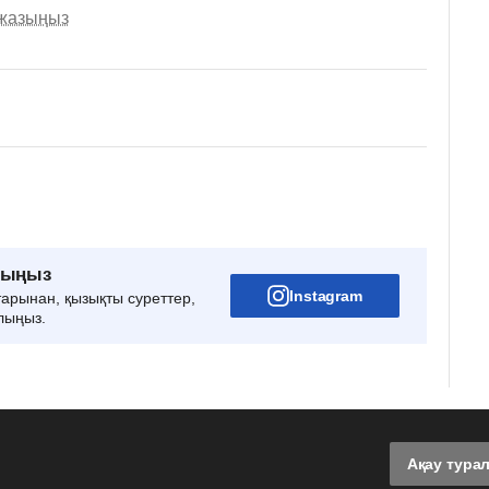
 жазыңыз
рыңыз
Instagram
тарынан, қызықты суреттер,
лыңыз.
Ақау тура