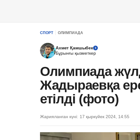
СПОРТ
ОЛИМПИАДА
Ахмет Қамшыбек
Бұрынғы қызметкер
Олимпиада жүлд
Жадыраевқа ер
етілді (фото)
Жарияланған күні:
17 қыркүйек 2024, 14:55