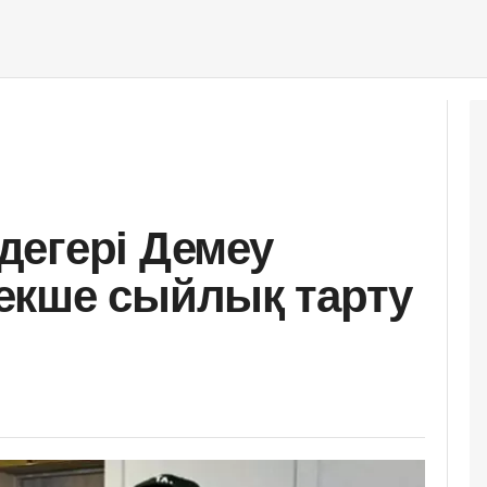
егері Демеу
екше сыйлық тарту