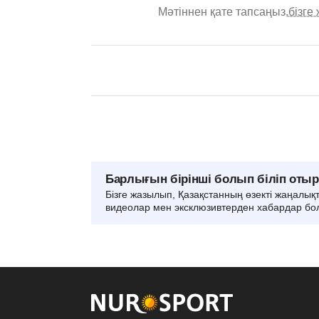
Мәтіннен қате тапсаңыз,
бізге
Барлығын бірінші болып біліп оты
Бізге жазылып, Қазақстанның өзекті жаңалық
видеолар мен эксклюзивтерден хабардар бо