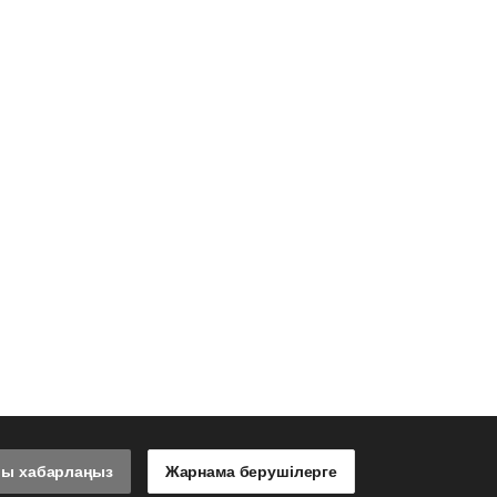
лы хабарлаңыз
Жарнама берушілерге