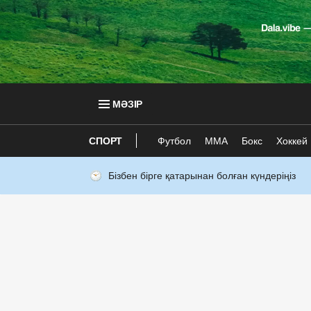
МӘЗІР
СПОРТ
Футбол
ММА
Бокс
Хоккей
Бізбен бірге қатарынан болған күндеріңіз