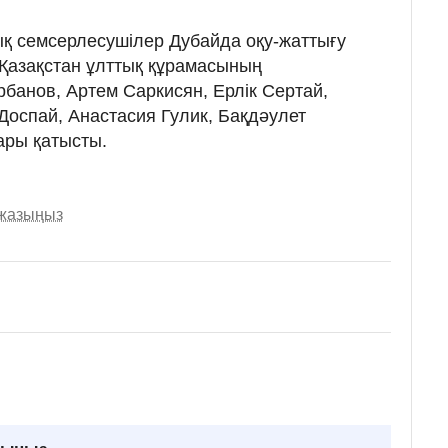
ық семсерлесушілер Дубайда оқу-жаттығу
Қазақстан ұлттық құрамасының
анов, Артем Саркисян, Ерлік Сертай,
Доспай, Анастасия Гулик, Бақдәулет
ары қатысты.
 жазыңыз