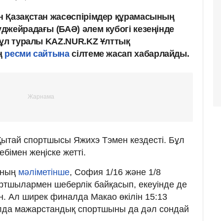
н Қазақстан жасөспірімдер құрамасының
джейрадағы (БАӘ) әлем кубогі кезеңінде
Бұл туралы KAZ.NUR.KZ Ұлттық
ң
ресми сайтына
сілтеме жасап хабарлайды.
ытай спортшысы Яжихэ Тэмен кездесті. Бұл
ебімен жеңіске жетті.
ының
мәліметінше
, София 1/16 және 1/8
ртшылармен шеберлік байқасып, екеуінде де
н. Ал ширек финалда Макао өкілін 15:13
лда мажарстандық спортшыны да дәл сондай