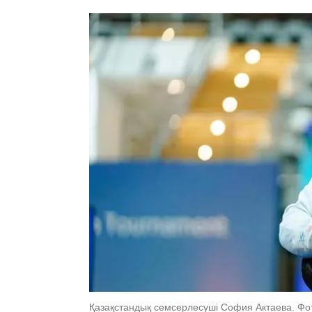
Қазақстандық семсерлесуші София Актаева. Фот