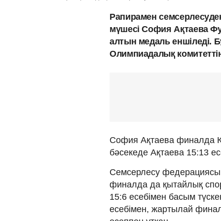
Рапирамен семсерлесуде
мүшесі София Ақтаева Фу
алтын медаль еншіледі. 
Олимпиадалық комитетті
София Ақтаева финалда Қ
бәсекеде Ақтаева 15:13 ес
Cемсерлесу федерацияс
финалда да қытайлық спо
15:6 есебімен басым түске
есебімен, жартылай фина