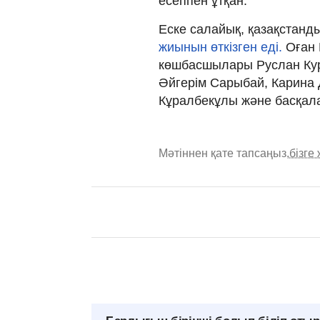
есеппен ұтқан.
Еске салайық, қазақстанд
жиынын өткізген еді.
Оған 
көшбасшылары Руслан Курб
Әйгерім Сарыбай, Карина 
Кұралбекұлы және басқал
Мәтіннен қате тапсаңыз,
бізге