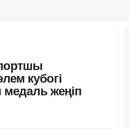
спортшы
әлем кубогі
н медаль жеңіп