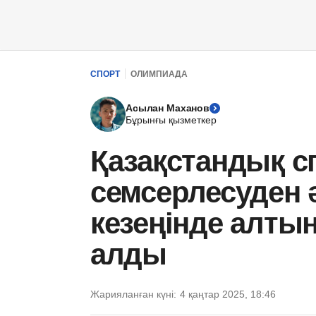
СПОРТ
ОЛИМПИАДА
Асылан Маханов
Бұрынғы қызметкер
Қазақстандық 
семсерлесуден 
кезеңінде алты
алды
Жарияланған күні:
4 қаңтар 2025, 18:46