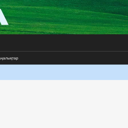
аңалықтар