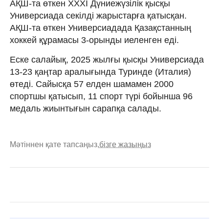
АҚШ-та өткен ХХХІ Дүниежүзілік қысқы
Универсиада секілді жарыстарға қатысқан.
АҚШ-та өткен Универсиадада Қазақстанның
хоккей құрамасы 3-орынды иеленген еді.
Еске салайық, 2025 жылғы қысқы Универсиада
13-23 қаңтар аралығында Туринде (Италия)
өтеді. Сайысқа 57 елден шамамен 2000
спортшы қатысып, 11 спорт түрі бойынша 96
медаль жиынтығын сарапқа салады.
Мәтіннен қате тапсаңыз,
бізге жазыңыз