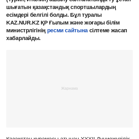
шығатын қазақстандық спортшылардың
есімдері белгілі болды. Бұл туралы
KAZ.NUR.KZ ҚР Ғылым және жоғары білім
министрлігінің
ресми сайтына
сілтеме жасап
хабарлайды.
Қазақстан құрамасы атынан XXXII Дүниежүзілік