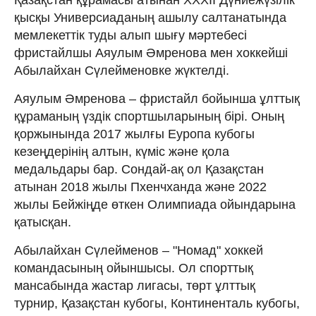
қысқы Универсиаданың ашылу салтанатында
мемлекеттік туды алып шығу мәртебесі
фристайлшы Аяулым Әмренова мен хоккейші
Абылайхан Сүлейменовке жүктелді.
Аяулым Әмренова – фристайл бойынша ұлттық
құраманың үздік спортшыларының бірі. Оның
қоржынында 2017 жылғы Еуропа кубогы
кезеңдерінің алтын, күміс және қола
медальдары бар. Сондай-ақ ол Қазақстан
атынан 2018 жылы Пхенчханда және 2022
жылы Бейжіңде өткен Олимпиада ойындарына
қатысқан.
Абылайхан Сүлейменов – "Номад" хоккей
командасының ойыншысы. Ол спорттық
мансабында жастар лигасы, төрт ұлттық
турнир, Қазақстан кубогы, Континенталь кубогы,