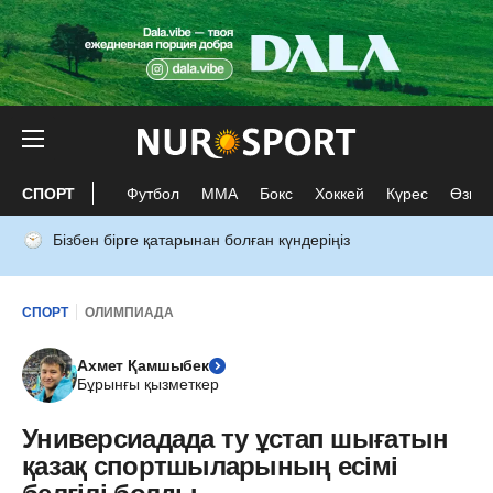
СПОРТ
Футбол
ММА
Бокс
Хоккей
Күрес
Өзге 
Бізбен бірге қатарынан болған күндеріңіз
СПОРТ
ОЛИМПИАДА
Ахмет Қамшыбек
Бұрынғы қызметкер
Универсиадада ту ұстап шығатын
қазақ спортшыларының есімі