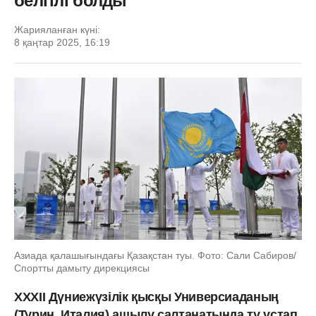
белгілі болды
Жарияланған күні:
8 қаңтар 2025, 16:19
Азиада қалашығындағы Қазақстан туы. Фото: Сали Сабиров/
Спортты дамыту дирекциясы
XXXII Дүниежүзілік қысқы Универсиаданың
(Турин, Италия) ашылу салтанатында ту ұстап