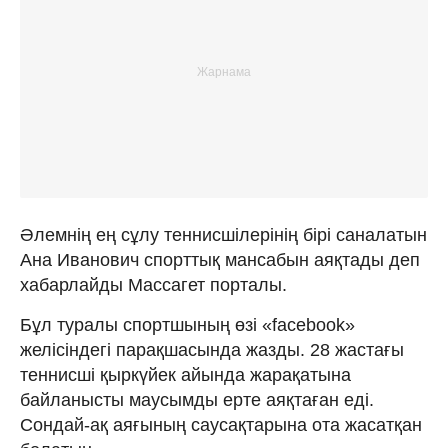
Әлемнің ең сұлу теннисшілерінің бірі саналатын
Ана Иванович спорттық мансабын аяқтады деп
хабарлайды Массагет порталы.
Бұл туралы спортшының өзі «facebook»
желісіндегі парақшасында жазды. 28 жастағы
теннисші қыркүйек айында жарақатына
байланысты маусымды ерте аяқтаған еді.
Сондай-ақ аяғының саусақтарына ота жасатқан