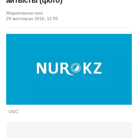
айтысты (фото)
Жарияланған күні:
29 желтоқсан 2016, 12:55
: UGC