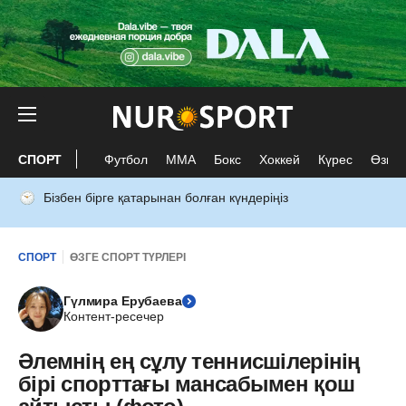
СПОРТ
Футбол
ММА
Бокс
Хоккей
Күрес
Өзге 
Бізбен бірге қатарынан болған күндеріңіз
СПОРТ
ӨЗГЕ СПОРТ ТҮРЛЕРІ
Гүлмира Ерубаева
Контент-ресечер
Әлемнің ең сұлу теннисшілерінің
бірі спорттағы мансабымен қош