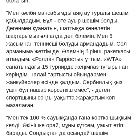
болатын.
"Мен кәсіби мансабымды аяқтау туралы шешім
қабылдадым. Бұл - өте ауыр шешім болды.
Дегенмен қуанатын, шаттыққа кенелетін
шақтарымыз әлі алда деп білемін. Мен 5
жасымнан теннисші болуды армандадым. Сол
арманыма жеттім де. Әлемнің бірінші ракеткасы
атандым. «Роллан Гарросты» ұттым, «WTA»
санатындағы 15 турнирде жеңімпаз тұғырынан
көріндім. Талай тартысты ойындармен
жанкүйерлер есінде қалдым. Сербиялық қыз
үшін бұл нашар көрсеткіш емес", - деген
спортшыны соңғы уақытта жарақатым көп
мазалаған.
"Мен тек 100 % сауыққанда ғана кортқа шыққым
келді. Өкінішке орай, мұны күтсем, уақыт өтіп
барады. Сондықтан да осындай шешім