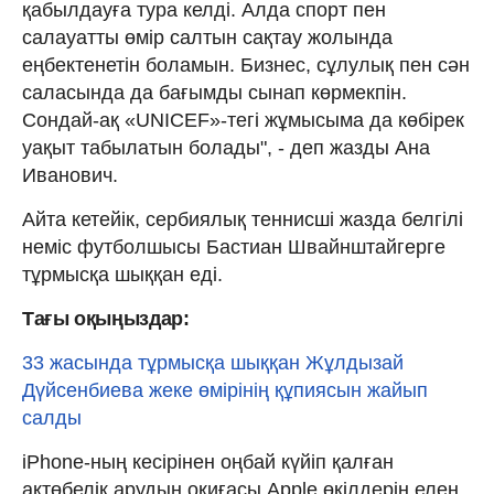
қабылдауға тура келді. Алда спорт пен
салауатты өмір салтын сақтау жолында
еңбектенетін боламын. Бизнес, сұлулық пен сән
саласында да бағымды сынап көрмекпін.
Сондай-ақ «UNICEF»-тегі жұмысыма да көбірек
уақыт табылатын болады", - деп жазды Ана
Иванович.
Айта кетейік, сербиялық теннисші жазда белгілі
неміс футболшысы Бастиан Швайнштайгерге
тұрмысқа шыққан еді.
Тағы оқыңыздар:
33 жасында тұрмысқа шыққан Жұлдызай
Дүйсенбиева жеке өмірінің құпиясын жайып
салды
iPhone-ның кесірінен оңбай күйіп қалған
ақтөбелік арудың оқиғасы Apple өкілдерін елең