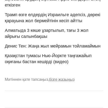
еткізген
Трамп өзге елдердің Израильге әдепсіз, дөрекі
қарауына жол бермейтінін кесіп айтты
Алматыда 3 көше ұзартылып, тағы 3 жол
айрығы салынбақшы
Денис Тен: Жаңа жыл мейрамын тойламаймын
Қазақстан тумасы Нью-Йоркте таңғажайып
оқиғаны бастан кешірді (видео)
Мәтіннен қате тапсаңыз,
бізге жазыңыз