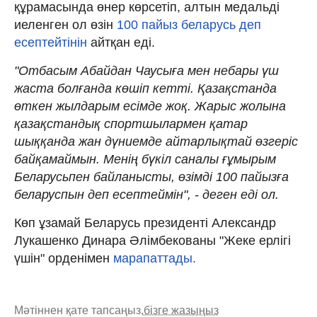
құрамасында өнер көрсетіп, алтын медальді
иеленген ол өзін
100 пайыз беларусь деп
есептейтінін
айтқан еді.
"Отбасым Абайдан Чаусыға мен небары үш
жаста болғанда көшіп кетті. Қазақстанда
өткен жылдарым есімде жоқ. Жарыс жолына
қазақстандық спортшылармен қатар
шыққанда жан дүниемде айтарлықтай өзгеріс
байқамаймын. Менің бүкіл саналы ғұмырым
Беларусьпен байланысты, өзімді 100 пайызға
беларуспын деп есептеймін", - деген еді ол.
Көп ұзамай Беларусь президенті Александр
Лукашенко Динара Әлімбекованы "Жеке ерлігі
үшін" орденімен
марапаттады.
Мәтіннен қате тапсаңыз,
бізге жазыңыз