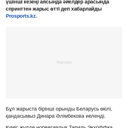
үшінші кезеңі аясында әйелдер арасында
спринттен жарыс өтті деп хабарлайды
Prosports.kz.
Бұл жарыста бірінші орынды Беларусь өкілі,
қандасымыз Динара Әлімбекова иеленді.
Күміс жүлде норвегиялық Тириль Экхоффқа