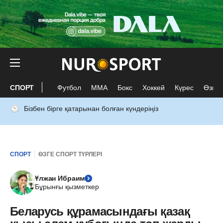
СПОРТ
Футбол
ММА
Бокс
Хоккей
Күрес
Өзге 
Бізбен бірге қатарынан болған күндеріңіз
СПОРТ
ӨЗГЕ СПОРТ ТҮРЛЕРІ
Ұлжан Ибраим
Бұрынғы қызметкер
Беларусь құрамасындағы қазақ