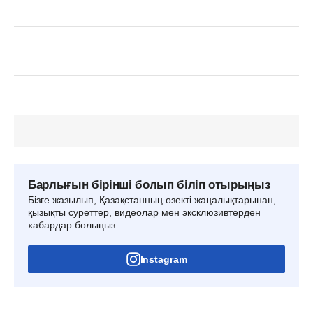
Барлығын бірінші болып біліп отырыңыз
Бізге жазылып, Қазақстанның өзекті жаңалықтарынан,
қызықты суреттер, видеолар мен эксклюзивтерден
хабардар болыңыз.
Instagram