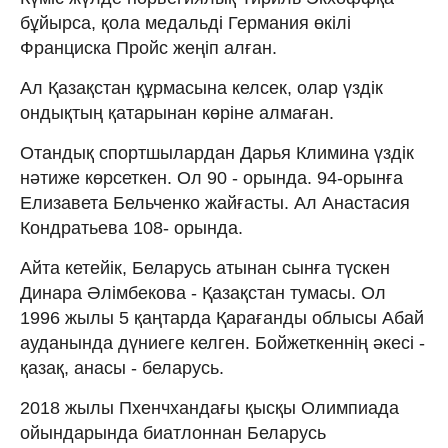
бұйырса, қола медальді Германия өкілі
Франциска Пройс жеңіп алған.
Ал Қазақстан құрмасына келсек, олар үздік
ондықтың қатарынан көріне алмаған.
Отандық спортшылардан Дарья Климина үздік
нәтиже көрсеткен. Ол 90 - орында. 94-орынға
Елизавета Бельченко жайғасты. Ал Анастасия
Кондратьева 108- орында.
Айта кетейік, Беларусь атынан сынға түскен
Динара Әлімбекова - Қазақстан тумасы. Ол
1996 жылы 5 қаңтарда Қарағанды облысы Абай
ауданында дүниеге келген. Бойжеткеннің әкесі -
қазақ, анасы - беларусь.
2018 жылы Пхенчхандағы қысқы Олимпиада
ойындарында биатлоннан Беларусь