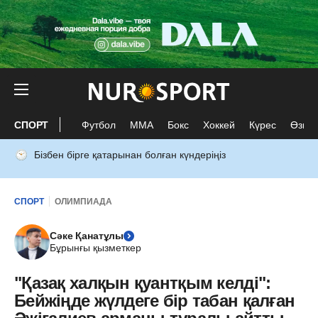
СПОРТ
Футбол
ММА
Бокс
Хоккей
Күрес
Өзге 
Бізбен бірге қатарынан болған күндеріңіз
СПОРТ
ОЛИМПИАДА
Сәке Қанатұлы
Бұрынғы қызметкер
"Қазақ халқын қуантқым келді":
Бейжіңде жүлдеге бір табан қалған