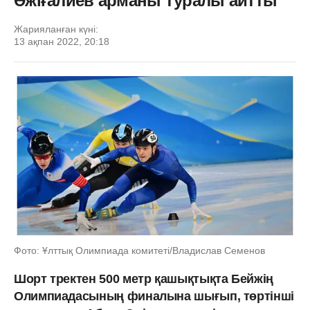
Әжіғалиев арманы туралы айтты
Жарияланған күні:
13 ақпан 2022, 20:18
Фото: Ұлттық Олимпиада комитеті/Владислав Семенов
Шорт тректен 500 метр қашықтықта Бейжің
Олимпиадасының финалына шығып, төртінші