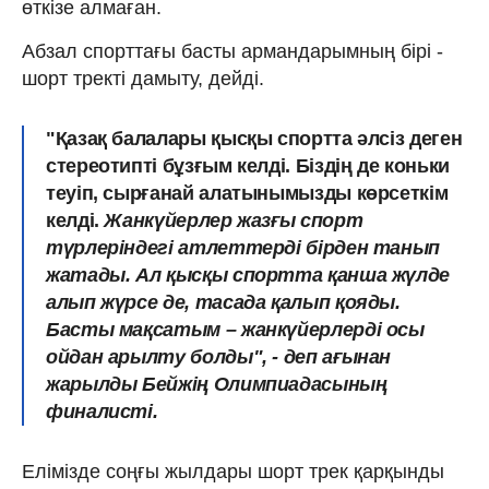
өткізе алмаған.
Абзал спорттағы басты армандарымның бірі -
шорт тректі дамыту, дейді.
"Қазақ балалары қысқы спортта әлсіз деген
стереотипті бұзғым келді. Біздің де коньки
теуіп, сырғанай алатынымызды көрсеткім
келді.
Жанкүйерлер жазғы спорт
түрлеріндегі атлеттерді бірден танып
жатады. Ал қысқы спортта қанша жүлде
алып жүрсе де, тасада қалып қояды.
Басты мақсатым – жанкүйерлерді осы
ойдан арылту болды", - деп ағынан
жарылды Бейжің Олимпиадасының
финалисті.
Елімізде соңғы жылдары шорт трек қарқынды