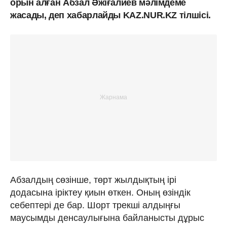
орын алған Абзал Әжіғалиев мәлімдеме
жасады, деп хабарлайды KAZ.NUR.KZ тілшісі.
Абзалдың сөзінше, төрт жылдықтың ірі
додасына іріктеу қиын өткен. Оның өзіндік
себептері де бар. Шорт трекші алдыңғы
маусымды денсаулығына байланысты дұрыс