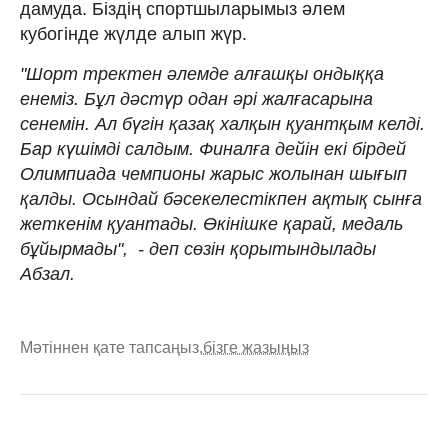
дамуда. Біздің спортшыларымыз әлем
кубогінде жүлде алып жүр.
"Шорт тректен әлемде алғашқы ондыққа
енеміз. Бұл дәстүр одан әрі жалғасарына
сенемін. Ал бүгін қазақ халқын қуантқым келді.
Бар күшімді салдым. Финалға дейін екі бірдей
Олимпиада чемпионы жарыс жолынан шығып
қалды. Осындай бәсекелестікпен ақтық сынға
жеткенім қуантады. Өкінішке қарай, медаль
бұйырмады", - деп сөзін қорытындылады
Абзал.
Мәтіннен қате тапсаңыз,
бізге жазыңыз