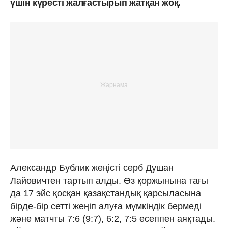
үшін күресті жалғастырып жатқан жоқ.
Александр Бублик жеңісті серб Душан
Лайовичтен тартып алды. Өз қоржынына тағы
да 17 эйс қосқан қазақстандық қарсыласына
бірде-бір сетті жеңіп алуға мүмкіндік бермеді
және матчты 7:6 (9:7), 6:2, 7:5 есеппен аяқтады.