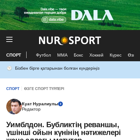
СПОРТ
Футбол
ММА
Бокс
Хоккей
Күрес
Өзге 
Бізбен бірге қатарынан болған күндеріңіз
СПОРТ
ӨЗГЕ СПОРТ ТҮРЛЕРІ
Куат Нуралиулы
Редактор
Уимблдон. Бубликтің реваншы,
үшінші ойын күнінің нәтижелері