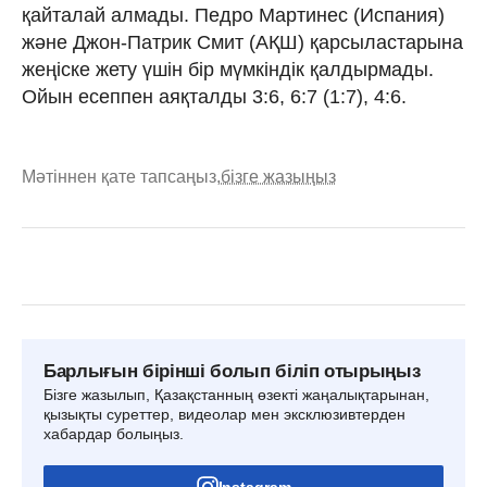
қайталай алмады. Педро Мартинес (Испания)
және Джон-Патрик Смит (АҚШ) қарсыластарына
жеңіске жету үшін бір мүмкіндік қалдырмады.
Ойын есеппен аяқталды 3:6, 6:7 (1:7), 4:6.
Мәтіннен қате тапсаңыз,
бізге жазыңыз
Барлығын бірінші болып біліп отырыңыз
Бізге жазылып, Қазақстанның өзекті жаңалықтарынан,
қызықты суреттер, видеолар мен эксклюзивтерден
хабардар болыңыз.
Instagram