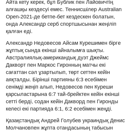
Айта кету керек, бұл Бублик пен Лайовичтің
алғашқы кездесуі емес. Теннисшілер Australian
Open-2021-де бетпе-бет кездескен болатын,
онда Александр серб спортшысынан жеңіліп
қалған еді.
Александр Недовесов Айсам Курешимен бірге
жұптық сында екінші айналымға шықты.
Австралиялық-американдық дуэт Джеймс
Дакворт пен Маркос Гиронның матчы екі
сағаттан сәл ұзартылып, төрт сеттен кейін
аяқталды. Бірінші партияны 6:3 есебімен
сенімді жеңіп алып, Недовесов пен Куреши
қарсыластарына 6:7 тай-брейктен кейін екінші
сетті берді, содан кейін Дакворд пен Гиронды
келесі екі партияда 6:1, 6:2 есебімен жеңді.
Қазақстандық Андрей Голубев украиндық Денис
Молчановпен жұпта отандасының табысын