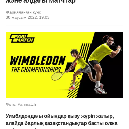
және алдағы матчтар
Жарияланған күні:
30 маусым 2022, 19:03
Фото: Parimatch
Уимблдондағы ойындар қызу жүріп жатыр,
алайда барлық қазақстандықтар басты олжа