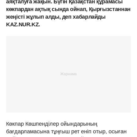
аяқталуға жақын. Бүгін Қазақстан құрамасы
көкпардан ақтық сында ойнап, Қырғызстаннан
жеңісті жұлып алды, деп хабарлайды
KAZ.NUR.KZ.
Көкпар Көшпенділер ойындарының
бағдарламасына тұңғыш рет еніп отыр, осыған