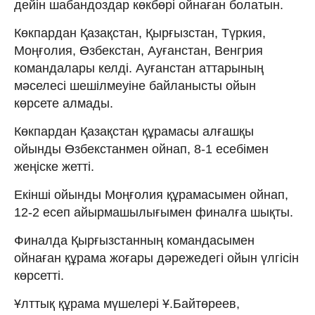
дейін шабандоздар көкбөрі ойнаған болатын.
Көкпардан Қазақстан, Қырғызстан, Түркия,
Моңғолия, Өзбекстан, Ауғанстан, Венгрия
командалары келді. Ауғанстан аттарының
мәселесі шешілмеуіне байланысты ойын
көрсете алмады.
Көкпардан Қазақстан құрамасы алғашқы
ойынды Өзбекстанмен ойнап, 8-1 есебімен
жеңіске жетті.
Екінші ойынды Моңғолия құрамасымен ойнап,
12-2 есеп айырмашылығымен финалға шықты.
Финалда Қырғызстанның командасымен
ойнаған құрама жоғары дәрежедегі ойын үлгісін
көрсетті.
Ұлттық құрама мүшелері Ұ.Байтөреев,