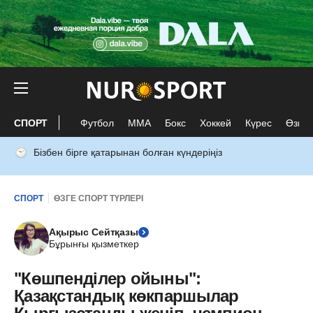
СПОРТ
Футбол
ММА
Бокс
Хоккей
Күрес
Өзге 
Бізбен бірге қатарынан болған күндеріңіз
СПОРТ
ӨЗГЕ СПОРТ ТҮРЛЕРІ
Ақырыс Сейтқазы
Бұрынғы қызметкер
"Көшпенділер ойыны":
Қазақстандық көкпаршылар