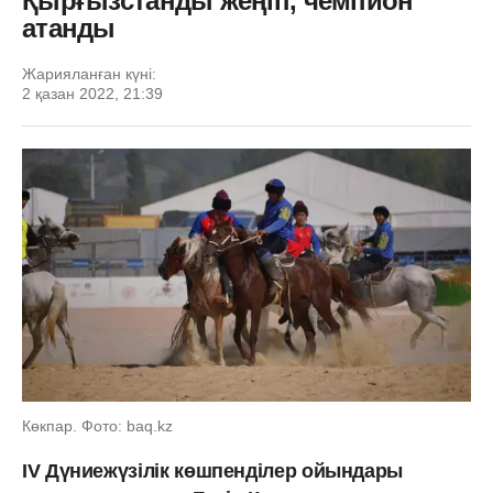
Қырғызстанды жеңіп, чемпион
атанды
Жарияланған күні:
2 қазан 2022, 21:39
Көкпар. Фото: baq.kz
IV Дүниежүзілік көшпенділер ойындары