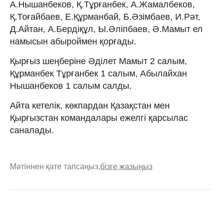
А.Нышанбеков, Қ.Тұрғанбек, А.Жамалбеков,
Қ.Тоғайбаев, Е.Құрманбай, Б.Әзімбаев, И.Рәт,
Д.Айтан, А.Бердіқұл, Ы.Әліпбаев, Ә.Мамыт ел
намысын абыроймен қорғады.
Қырғыз шеңберіне Әділет Мамыт 2 салым,
Құрманбек Тұрғанбек 1 салым, Абылайхан
Нышанбеков 1 салым салды.
Айта кетелік, көкпардан Қазақстан мен
Қырғызстан командалары ежелгі қарсылас
саналады.
Мәтіннен қате тапсаңыз,
бізге жазыңыз