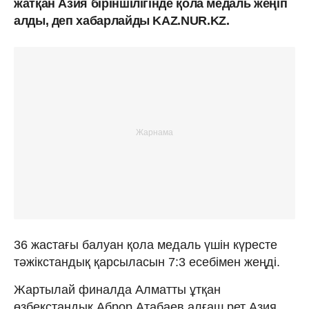
жатқан Азия біріншілігінде қола медаль жеңіп
алды, деп хабарлайды KAZ.NUR.KZ.
36 жастағы балуан қола медаль үшін күресте
тәжікстандық қарсыласын 7:3 есебімен жеңді.
Жартылай финалда Алматты ұтқан
өзбекстандық Аброр Атабаев алғаш рет Азия