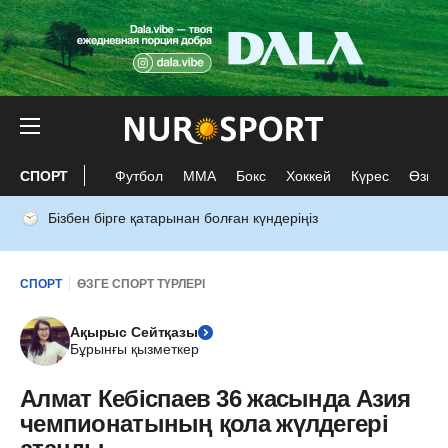
СПОРТ
Футбол
ММА
Бокс
Хоккей
Күрес
Өзге 
Бізбен бірге қатарынан болған күндеріңіз
СПОРТ
ӨЗГЕ СПОРТ ТҮРЛЕРІ
Ақырыс Сейтқазы
Бұрынғы қызметкер
Алмат Кебіспаев 36 жасында Азия
чемпионатының қола жүлдегері