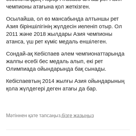
чемпионы атағына қол жеткізген.
Осылайша, ол өз мансабында алтыншы рет
Азия біріншілігінің жүлдесін иеленіп отыр. Ол
2011 және 2018 жылдары Азия чемпионы
атанса, үш рет күміс медаль еншілеген.
Сондай-ақ Кебіспаев әлем чемпионаттарында
жалпы есебі бес медаль алып, екі рет
Олимпиада ойындарында бақ сынады.
Кебіспаевтың 2014 жылғы Азия ойындарының
қола жүлдегері деген атағы да бар.
Мәтіннен қате тапсаңыз,
бізге жазыңыз