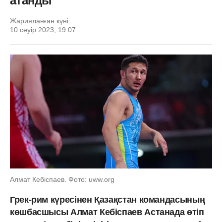
атанды
Жарияланған күні:
10 сәуір 2023, 19:07
Алмат Кебіспаев. Фото: uww.org
Грек-рим күресінен Қазақстан командасының
көшбасшысы Алмат Кебіспаев Астанада өтіп