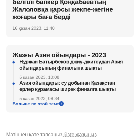
белгілі бапкер Қоңқабаевтың
Жалоловқа қарсы жекпе-жегіне
жоғары баға берді
16 қазан 2023, 11:40
Жазғы Азия ойындары - 2023
Нұржан Батырбеков джиу-джитсудан Азия
ойындарының финалына шықты
5 қазан 2023, 10:08
Азия ойындары: су добынан Қазақстан
ерлер құрамасы ширек финалға шықты
5 қазан 2023, 09:34
Больше по этой теме
Мәтіннен қате тапсаңыз,
бізге жазыңыз