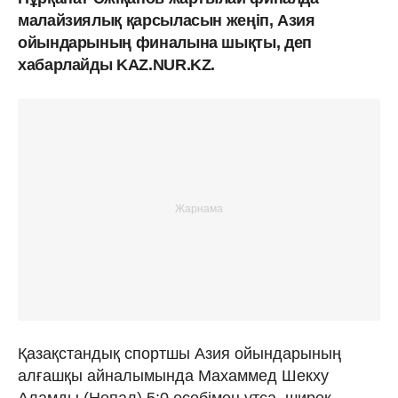
малайзиялық қарсыласын жеңіп, Азия
ойындарының финалына шықты, деп
хабарлайды KAZ.NUR.KZ.
Қазақстандық спортшы Азия ойындарының
алғашқы айналымында Махаммед Шекху
Аламды (Непал) 5:0 есебімен ұтса, ширек