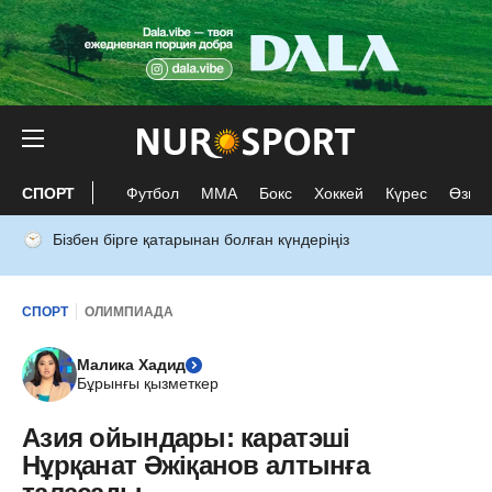
СПОРТ
Футбол
ММА
Бокс
Хоккей
Күрес
Өзге 
Бізбен бірге қатарынан болған күндеріңіз
СПОРТ
ОЛИМПИАДА
Малика Хадид
Бұрынғы қызметкер
Азия ойындары: каратэші
Нұрқанат Әжіқанов алтынға