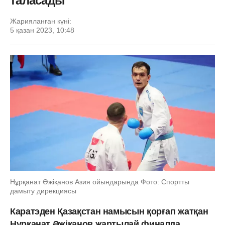
таласады
Жарияланған күні:
5 қазан 2023, 10:48
Нұрқанат Әжіқанов Азия ойындарында Фото: Спортты
дамыту дирекциясы
Каратэден Қазақстан намысын қорғап жатқан
Нұрқанат Әжіқанов жартылай финалда