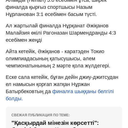
финалда қырғыз спортшысы Назым
Нұрланован 3:1 есебімен басым түсті.
Ал жартылай финалда Нұрқанат Әжіқанов
Малайзия өкілі Рагоназан Шармендранды 4:3
есебімен жеңді
Айта кетейік, Әжіқанов - каратэден Токио
олимпиадасының қатысушысы, әлем
чемпионатынының 2 мәрте қола жүлдегері.
Еске сала кетейік, бұған дейін джиу-джитсудан
ел намысын қорғап жатқан Нұржан
Батырбековтың да
финалға шыққаны белгілі
болды.
СВЕЖАЯ ПУБЛИКАЦИЯ ПО ТЕМЕ:
"Қасқырдай мінезін көрсетті":