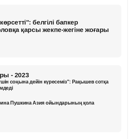
көрсетті": белгілі бапкер
ловқа қарсы жекпе-жегіне жоғары
ры - 2023
шін соңына дейін күресеміз": Рақышев сотқа
мдеді
рина Пушкина Азия ойындарының қола