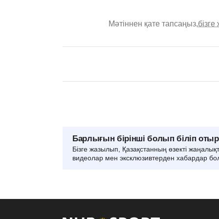
Мәтіннен қате тапсаңыз,
бізге
Барлығын бірінші болып біліп оты
Бізге жазылып, Қазақстанның өзекті жаңалық
видеолар мен эксклюзивтерден хабардар бо