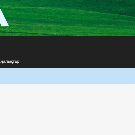
аңалықтар