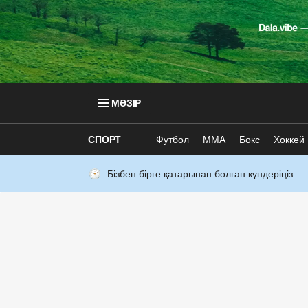
МӘЗІР
СПОРТ
Футбол
ММА
Бокс
Хоккей
Бізбен бірге қатарынан болған күндеріңіз