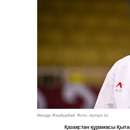
Мөлдір Жаңбырбай. Фото: olympic.kz
Қазақстан құрамасы Қыта