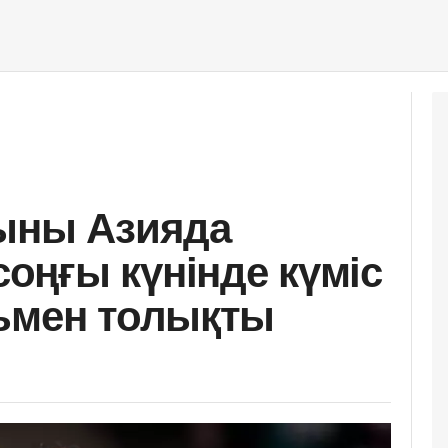
жыны Азияда
ңғы күнінде күміс
ьмен толықты