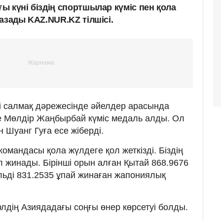
 күні біздің спортшылар күміс пен қола
азады KAZ.NUR.KZ тілшісі.
гі салмақ дәрежесінде әйелдер арасында
е Мөлдір Жаңбырбай күміс медаль алды. Ол
 Шуанг Гуға есе жіберді.
омандасы қола жүлдеге қол жеткізді. Біздің
 жинады. Бірінші орын алған Қытай 868.9676
альді 831.2535 ұпай жинаған жапониялық
рлдің Азиядадағы соңғы өнер көрсетуі болды.