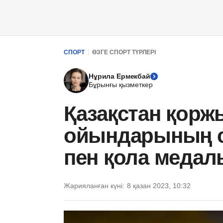
СПОРТ
ӨЗГЕ СПОРТ ТҮРЛЕРІ
Нұрила Ермекбай
Бұрынғы қызметкер
Қазақстан қор
ойындарының со
пен қола медал
Жарияланған күні:
8 қазан 2023, 10:32