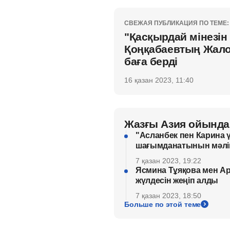
СВЕЖАЯ ПУБЛИКАЦИЯ ПО ТЕМЕ:
"Қасқырдай мінезін 
Қоңқабаевтың Жало
баға берді
16 қазан 2023, 11:40
Жазғы Азия ойында
"Асланбек пен Карина ү
шағымданатынын мәлі
7 қазан 2023, 19:22
Ясмина Тұяқова мен А
жүлдесін жеңіп алды
7 қазан 2023, 18:50
Больше по этой теме