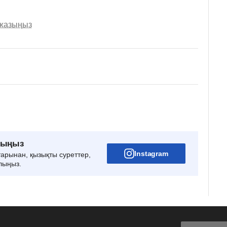
 жазыңыз
рыңыз
Instagram
тарынан, қызықты суреттер,
лыңыз.