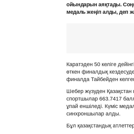
ойындарын аяқтады. Соңғы
медаль жеңіп алды, деп ж
Каратэден 50 келіге дейін
өткен финалдық кездесуд
финалда Тайбейден келген
Шебер жүзуден Қазақстан к
спортшылар 663.7417 балл
ұпай еншіледі. Күміс мед
синхроншылар алды.
Бұл қазақстандық атлетте