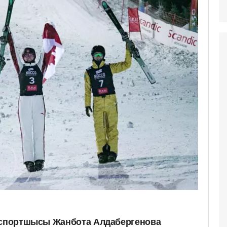
а спортшысы Жанбота Алдабергенова