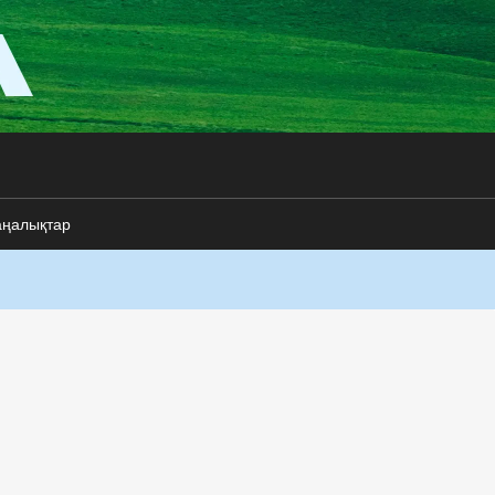
аңалықтар