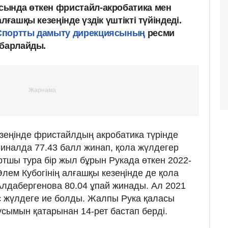
сында өткен фристайл-акробатика мен
лғашқы кезеңінде үздік үштікті түйіндеді.
Спортты дамыту дирекциясының
ресми
абарлайды.
езеңінде фристайлдың акробатика түрінде
иналда 77.43 балл жинап, қола жүлдегер
ртшы тура бір жыл бұрын Рукада өткен 2022-
ем Кубогінің алғашқы кезеңінде де қола
Алдабергенова 80.04 ұпай жинады. Ал 2021
с жүлдеге ие болды. Жалпы Рука қаласы
усымын қатарынан 14-рет бастап берді.