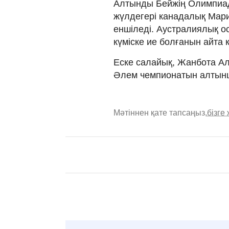
Алтынды Бейжің Олимпиад
жүлдегері канадалық Марио
еншіледі. Аустралиялық о
күміске ие болғанын айта к
Еске салайық, Жанбота А
Әлем чемпионатын алтын
Мәтіннен қате тапсаңыз,
бізге