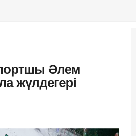
спортшы Әлем
ола жүлдегері