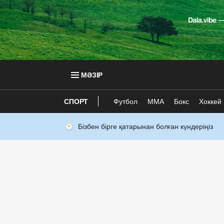
МӘЗІР
СПОРТ
Футбол
ММА
Бокс
Хоккей
Бізбен бірге қатарынан болған күндеріңіз