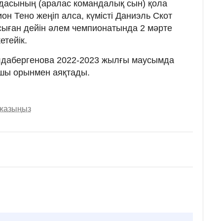
асының (аралас командалық сын) қола
н Тено жеңіп алса, күмісті Даниэль Скот
сыған дейін әлем чемпионатында 2 мәрте
етейік.
лдабергенова 2022-2023 жылғы маусымда
шы орынмен аяқтады.
 жазыңыз