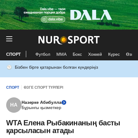
СПОРТ
Футбол
ММА
Бокс
Хоккей
Күрес
Өзге 
Бізбен бірге қатарынан болған күндеріңіз
СПОРТ
ӨЗГЕ СПОРТ ТҮРЛЕРІ
Назерке Абибулла
НА
Бұрынғы қызметкер
WTA Елена Рыбакинаның басты
қарсыласын атады