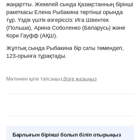
жаңартты. Жекелей сында Қазақстанның бірінші
ракеткасы Елена Рыбакина төртінші орында
тұр. Үздік үштік өзгеріссіз: Ига Швентек
(Польша), Арина Соболенко (Беларусь) және
Кори Гауфф (АҚШ).
Жұптық сында Рыбакина бір саты төмендеп,
123-орынға тұрақтады.
Мәтіннен қате тапсаңыз,
бізге жазыңыз
Барлығын бірінші болып біліп отырыңыз