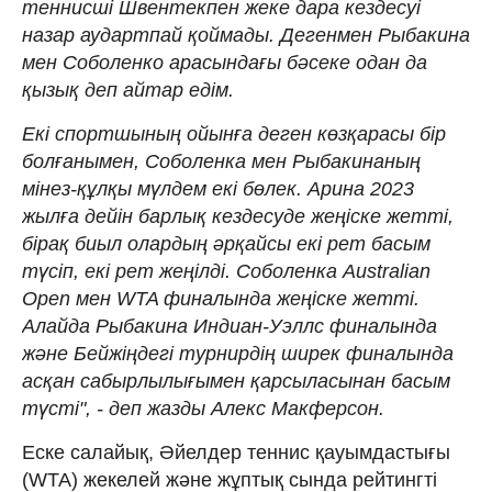
теннисші Швентекпен жеке дара кездесуі
назар аудартпай қоймады. Дегенмен Рыбакина
мен Соболенко арасындағы бәсеке одан да
қызық деп айтар едім.
Екі спортшының ойынға деген көзқарасы бір
болғанымен, Соболенка мен Рыбакинаның
мінез-құлқы мүлдем екі бөлек. Арина 2023
жылға дейін барлық кездесуде жеңіске жетті,
бірақ биыл олардың әрқайсы екі рет басым
түсіп, екі рет жеңілді. Соболенка Australian
Open мен WTA финалында жеңіске жетті.
Алайда Рыбакина Индиан-Уэллс финалында
және Бейжіңдегі турнирдің ширек финалында
асқан сабырлылығымен қарсыласынан басым
түсті", - деп жазды Алекс Макферсон.
Еске салайық, Әйелдер теннис қауымдастығы
(WTA) жекелей және жұптық сында рейтингті