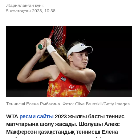
Жарияланған күні:
5 желтоқсан 2023, 10:38
Теннисші Елена Рыбакина. Фото: Clive Brunskill/Getty Images
WTA
ресми сайты
2023 жылғы басты теннис
матчтарына шолу жасады. Шолушы Алекс
Макферсон қазақстандық теннисші Елена