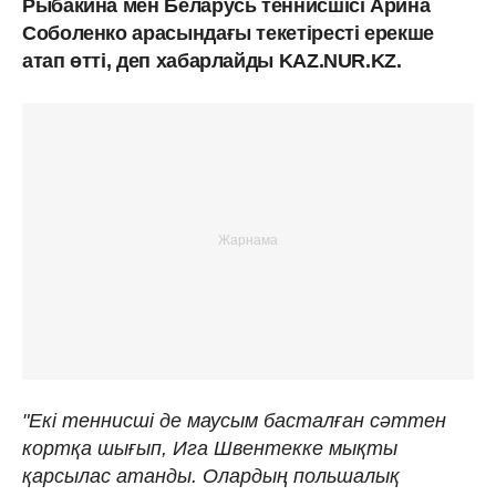
Рыбакина мен Беларусь теннисшісі Арина
Соболенко арасындағы текетіресті ерекше
атап өтті, деп хабарлайды KAZ.NUR.KZ.
"Екі теннисші де маусым басталған сәттен
кортқа шығып, Ига Швентекке мықты
қарсылас атанды. Олардың польшалық