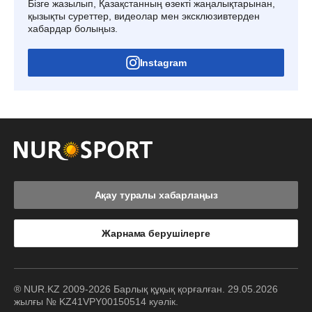
Бізге жазылып, Қазақстанның өзекті жаңалықтарынан,
қызықты суреттер, видеолар мен эксклюзивтерден
хабардар болыңыз.
Instagram
Ақау туралы хабарлаңыз
Жарнама берушілерге
® NUR.KZ 2009-2026 Барлық құқық қорғалған. 29.05.2026
жылғы № KZ41VPY00150514 куәлік.