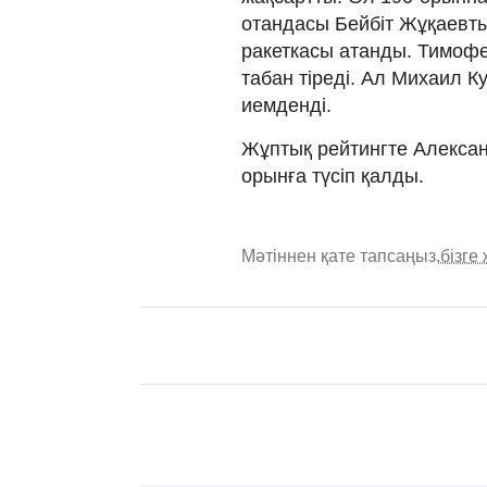
отандасы Бейбіт Жұқаевты
ракеткасы атанды. Тимофе
табан тіреді. Ал Михаил К
иемденді.
Жұптық рейтингте Алексан
орынға түсіп қалды.
Мәтіннен қате тапсаңыз,
бізге