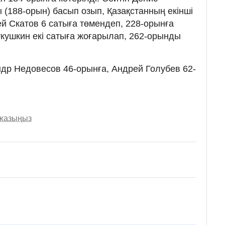
 (188-орын) басып озып, Қазақстанның екінші
й Скатов 6 сатыға төмендеп, 228-орынға
укушкин екі сатыға жоғарылап, 262-орынды
др Недовесов 46-орынға, Андрей Голубев 62-
 жазыңыз