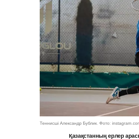
Теннисші Александр Бублик. Фото: instagram.com
Қазақстанның ерлер арас