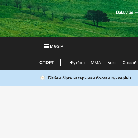
МӘЗІР
СПОРТ
Футбол
ММА
Бокс
Хоккей
Бізбен бірге қатарынан болған күндеріңіз