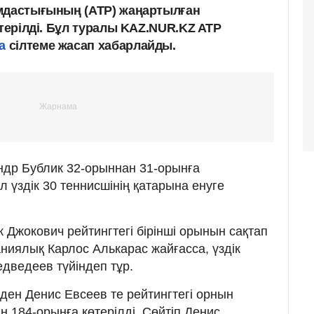
ымдастығының (ATP) жаңартылған
өтерілді. Бұл туралы KAZ.NUR.KZ ATP
а
сілтеме жасап хабарлайды.
ндр Бублик 32-орыннан 31-орынға
 үздік 30 теннисшінің қатарына енуге
 Джокович рейтингтегі бірінші орынын сақтап
аниялық Карлос Алькарас жайғасса, үздік
едведеев түйіндеп тұр.
ден Денис Евсеев те рейтингтегі орнын
 184-орынға көтерілді. Сөйтіп Денис