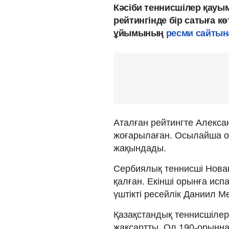
Кәсіби теннисшілер қау
рейтингінде бір сатыға к
ұйымының
ресми сайтын
Аталған рейтингте Алекса
жоғарылаған. Осылайша ол
жақындады.
Сербиялық теннисші Новак
қалған. Екінші орынға исп
үштікті ресейлік Даниил М
Қазақстандық теннисшілер
жақсартты. Ол 190-орыннан