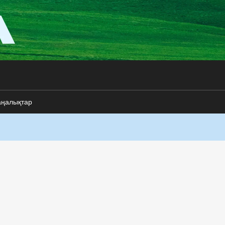
аңалықтар