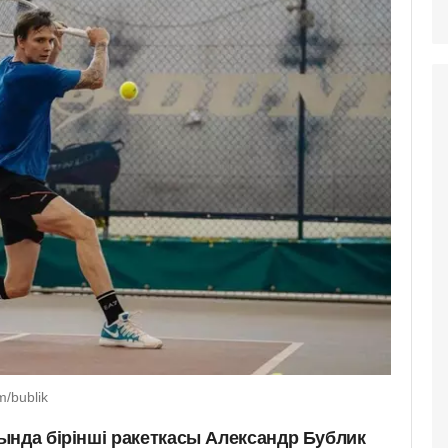
/bublik
ында бірінші ракеткасы Александр Бублик