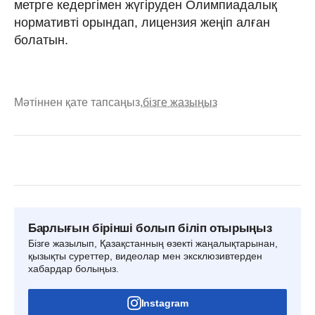
метрге кедергімен жүгіруден Олимпиадалық
нормативті орындап, лицензия жеңіп алған
болатын.
Мәтіннен қате тапсаңыз,
бізге жазыңыз
Барлығын бірінші болып біліп отырыңыз
Бізге жазылып, Қазақстанның өзекті жаңалықтарынан,
қызықты суреттер, видеолар мен эксклюзивтерден
хабардар болыңыз.
Instagram