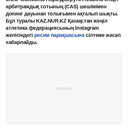
арбитраждық сотының (CAS) шешімімен
допинг дауынан толығымен ақталып шықты.
Бұл туралы KAZ.NUR.KZ Қазақстан жеңіл
атлетика федерациясының Instagram
желісіндегі
ресми парақшасына
сілтеме жасап
хабарлайды.