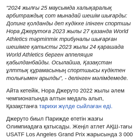
"2024 жылғы 25 маусымда халықаралық
арбитраждық сот мынадай шешім шығарды:
Допинг қолданды деп күдікке ілінген спортшы
Нора Джерутоға 2023 жылы 27 қазанда World
Athletics тәртіптік трибуналы шығарған
шешімге қатысты 2023 жылы 24 қарашада
World Athletics берген аппеляция
қабылданбайды. Осылайша, Қазақстан
ұлттық құрамасының спортшысы күдіктен
толығымен арылды", - делінген мәлімдемеде.
Айта кетейік, Нора Джеруто 2022 жылы әлем
чемпионатында алтын медаль алып,
Қазақстанға
тарихи жүлде сыйлаған еді.
Джеруто биыл Парижде өтетін жазғы
Олимпиадаға қатысады. Жеңіл атлет АҚШ-тағы
USATF Los Angeles Grand Prix жарысында 3 000