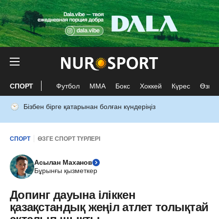
СПОРТ
Футбол
ММА
Бокс
Хоккей
Күрес
Өзге 
Бізбен бірге қатарынан болған күндеріңіз
СПОРТ
ӨЗГЕ СПОРТ ТҮРЛЕРІ
Асылан Маханов
Бұрынғы қызметкер
Допинг дауына іліккен
қазақстандық жеңіл атлет толықтай