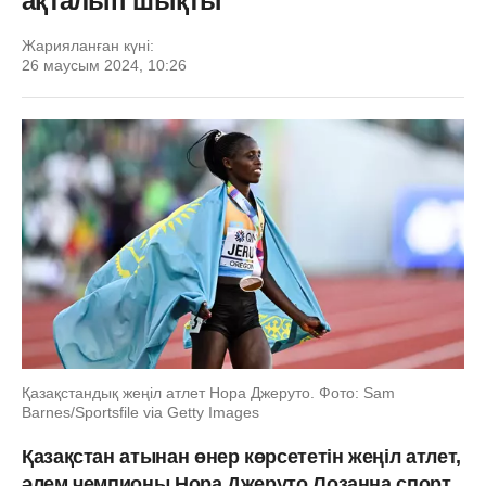
ақталып шықты
Жарияланған күні:
26 маусым 2024, 10:26
Қазақстандық жеңіл атлет Нора Джеруто. Фото: Sam
Barnes/Sportsfile via Getty Images
Қазақстан атынан өнер көрсететін жеңіл атлет,
әлем чемпионы Нора Джеруто Лозанна спорт