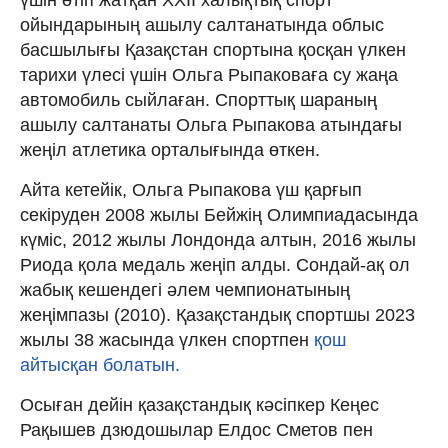
ойындарының ашылу салтанатында облыс
басшылығы Қазақстан спортына қосқан үлкен
тарихи үлесі үшін Ольга Рыпаковаға су жаңа
автомобиль сыйлаған. Спорттық шараның
ашылу салтанаты Ольга Рыпакова атындағы
жеңіл атлетика орталығында өткен.
Айта кетейік, Ольга Рыпакова үш қарғып
секіруден 2008 жылы Бейжің Олимпиадасында
күміс, 2012 жылы Лондонда алтын, 2016 жылы
Риода қола медаль жеңіп алды. Сондай-ақ ол
жабық кешендегі әлем чемпионатының
жеңімпазы (2010). Қазақстандық спортшы 2023
жылы 38 жасында үлкен спортпен
қош
а
йтысқан болатын.
Осыған дейін қазақстандық кәсіпкер Кеңес
Рақышев дзюдошылар Елдос Сметов пен