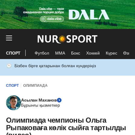
СПОРТ
Футбол
ММА
Бокс
Хоккей
Күрес
Өзге 
Бізбен бірге қатарынан болған күндеріңіз
СПОРТ
ОЛИМПИАДА
Асылан Маханов
Бұрынғы қызметкер
Олимпиада чемпионы Ольга
Рыпаковаға көлік сыйға тартылды