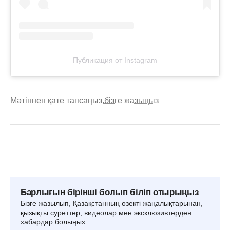
Публикация от Instagram
Мәтіннен қате тапсаңыз,
бізге жазыңыз
Барлығын бірінші болып біліп отырыңыз
Бізге жазылып, Қазақстанның өзекті жаңалықтарынан,
қызықты суреттер, видеолар мен эксклюзивтерден
хабардар болыңыз.