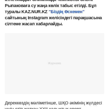
Рыпаковаға су жаңа көлік табыс етілді. Бұл
туралы KAZ.NUR.KZ
"Біздің Өскемен"
cайтының Instagram желісіндегі парақшасына
сілтеме жасап хабарлайды.
Дереккөздің мәліметінше, ШҚО әкімінің жүлдесі
үшін өтіп жатқан ХХII халықтық спорт