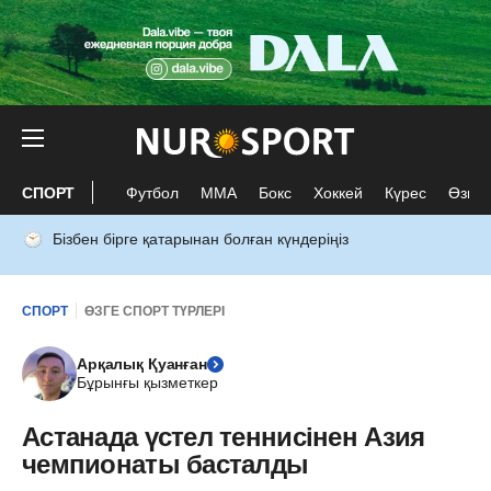
СПОРТ
Футбол
ММА
Бокс
Хоккей
Күрес
Өзге 
Бізбен бірге қатарынан болған күндеріңіз
СПОРТ
ӨЗГЕ СПОРТ ТҮРЛЕРІ
Арқалық Қуанған
Бұрынғы қызметкер
Астанада үстел теннисінен Азия
чемпионаты басталды