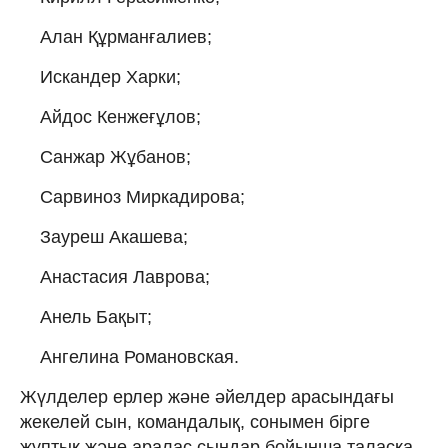
Алан Құрманғалиев;
Искандер Харки;
Айдос Кенжеғұлов;
Санжар Жұбанов;
Сарвиноз Миркадирова;
Зауреш Акашева;
Анастасия Лаврова;
Анель Бақыт;
Ангелина Романовская.
Жүлделер ерлер және әйелдер арасындағы
жекелей сын, командалық, сонымен бірге
жұптық және аралас сындар бойынша таласқа