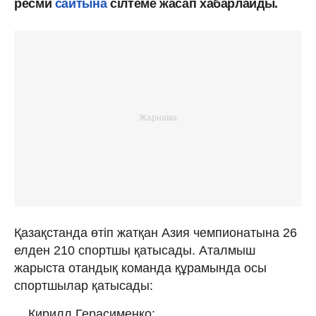
ресми
сайтына
сілтеме жасап хабарлайды.
Қазақстанда өтіп жатқан Азия чемпионатына 26
елден 210 спортшы қатысады. Аталмыш
жарыста отандық команда құрамында осы
спортшылар қатысады:
Кирилл Герасименко;