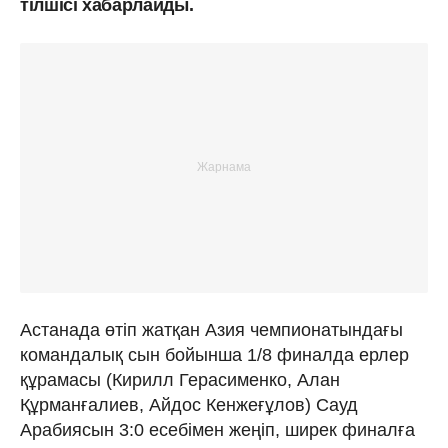
тілшісі хабарлайды.
Астанада өтіп жатқан Азия чемпионатындағы
командалық сын бойынша 1/8 финалда ерлер
құрамасы (Кирилл Герасименко, Алан
Құрманғалиев, Айдос Кенжеғұлов) Сауд
Арабиясын 3:0 есебімен жеңіп, ширек финалға