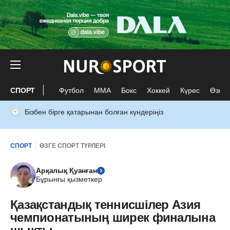
СПОРТ
Футбол
ММА
Бокс
Хоккей
Күрес
Өзге 
Бізбен бірге қатарынан болған күндеріңіз
СПОРТ
ӨЗГЕ СПОРТ ТҮРЛЕРІ
Арқалық Қуанған
Бұрынғы қызметкер
Қазақстандық теннисшілер Азия
чемпионатының ширек финалына