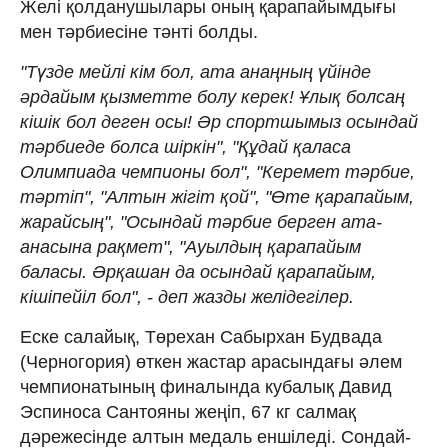
Желі қолданушылары оның қарапайымдығы
мен тәрбиесіне тәнті болды.
"Түзде мейлі кім бол, ата анаңның үйінде
әрдайым қызметте болу керек! Ұлық болсаң
кішік бол деген осы! Әр спортшымыз осындай
тәрбиеде болса шіркін", "Құдай қаласа
Олимпиада чемпионы бол", "Керемет тәрбие,
тәртіп", "Алтын жігіт қой", "Өте қарапайым,
жарайсың", "Осындай тәрбие берген ата-
анасына рақмет", "Ауылдың қарапайым
баласы. Әрқашан да осындай қарапайым,
кішіпейіл бол", - деп жазды желідегілер.
Еске салайық, Төрехан Сабырхан Будвада
(Черногория) өткен жастар арасындағы әлем
чемпионатының финалында кубалық Давид
Эспиноcа Сантояны жеңіп, 67 кг салмақ
дәрежесінде алтын медаль еншіледі. Сондай-