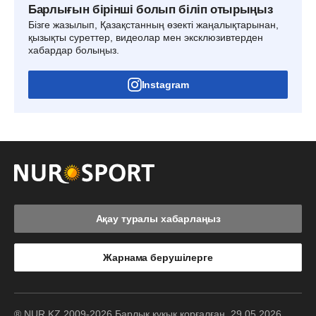
Барлығын бірінші болып біліп отырыңыз
Бізге жазылып, Қазақстанның өзекті жаңалықтарынан,
қызықты суреттер, видеолар мен эксклюзивтерден
хабардар болыңыз.
Instagram
Ақау туралы хабарлаңыз
Жарнама берушілерге
® NUR.KZ 2009-2026 Барлық құқық қорғалған. 29.05.2026