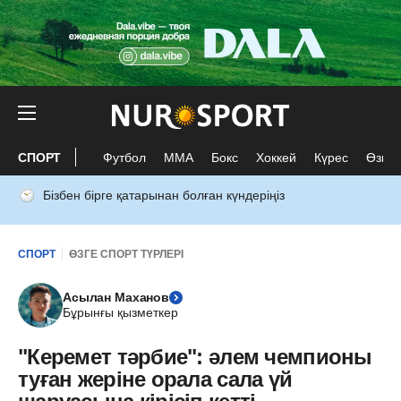
СПОРТ
Футбол
ММА
Бокс
Хоккей
Күрес
Өзге 
Бізбен бірге қатарынан болған күндеріңіз
СПОРТ
ӨЗГЕ СПОРТ ТҮРЛЕРІ
Асылан Маханов
Бұрынғы қызметкер
"Керемет тәрбие": әлем чемпионы
туған жеріне орала сала үй