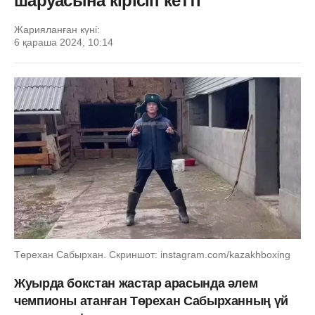
шаруасына кірісіп кетті
Жарияланған күні:
6 қараша 2024, 10:14
Төрехан Сабырхан. Скриншот: instagram.com/kazakhboxing
Жуырда бокстан жастар арасында әлем
чемпионы атанған Төрехан Сабырханның үй