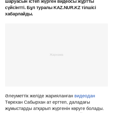
шаруасын істеп жүрген видеосы жұртты
сүйсінтті. Бұл туралы KAZ.NUR.KZ тілшісі
хабарлайды.
Әлеуметтік желіде жарияланған
видеодан
Төрехан Сабырхан ат ерттеп, даладағы
жұмыстарды атқарып жүргенін көруге болады.