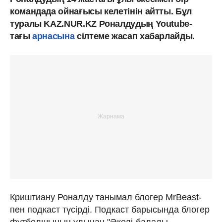
командада ойнағысы келетінін айтты. Бұл
туралы KAZ.NUR.KZ Роналдудың Youtube-
тағы
арнасына
сілтеме жасап хабарлайды.
Криштиану Роналду танымал блогер MrBeast-
пен подкаст түсірді. Подкаст барысында блогер
футболшының ұлынан "Әкелі-балалы