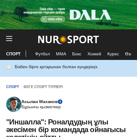
СПОРТ
Футбол
ММА
Бокс
Хоккей
Күрес
Өзге 
Бізбен бірге қатарынан болған күндеріңіз
СПОРТ
ӨЗГЕ СПОРТ ТҮРЛЕРІ
Асылан Маханов
Бұрынғы қызметкер
"Иншалла": Роналдудың ұлы
әкесімен бір командада ойнағысы