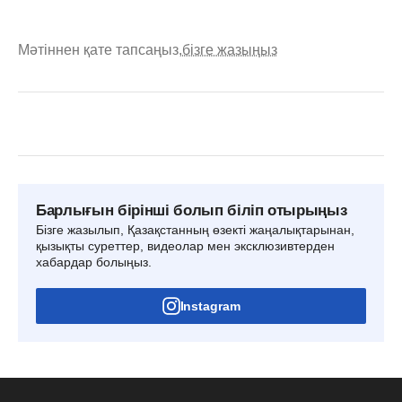
Мәтіннен қате тапсаңыз,
бізге жазыңыз
Барлығын бірінші болып біліп отырыңыз
Бізге жазылып, Қазақстанның өзекті жаңалықтарынан,
қызықты суреттер, видеолар мен эксклюзивтерден
хабардар болыңыз.
Instagram