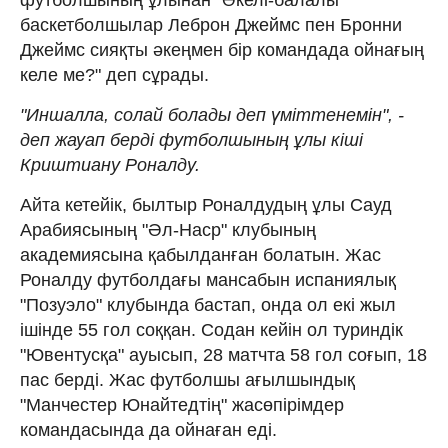
баскетболшылар Леброн Джеймс пен Бронни
Джеймс сияқты әкеңмен бір командада ойнағың
келе ме?" деп сұрады.
"Иншалла, солай болады деп үміттенемін", -
деп жауап берді футболшының ұлы кіші
Криштиану Роналду.
Айта кетейік, былтыр Роналдудың ұлы Сауд
Арабиясының "Әл-Наср" клубының
академиясына қабылданған болатын. Жас
Роналду футболдағы мансабын испаниялық
"Позуэло" клубында бастап, онда ол екі жыл
ішінде 55 гол соққан. Содан кейін ол туриндік
"Ювентусқа" ауысып, 28 матчта 58 гол соғып, 18
пас берді. Жас футболшы ағылшындық
"Манчестер Юнайтедтің" жасөпірімдер
командасында да ойнаған еді.