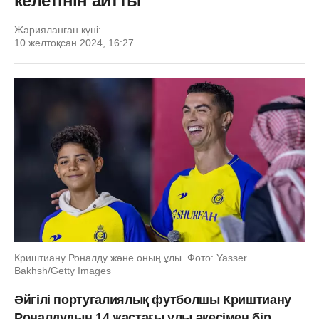
келетінін айтты
Жарияланған күні:
10 желтоқсан 2024, 16:27
Криштиану Роналду және оның ұлы. Фото: Yasser
Bakhsh/Getty Images
Әйгілі португалиялық футболшы Криштиану
Роналдудың 14 жастағы ұлы әкесімен бір