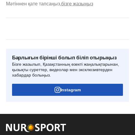
Мәтіннен қате тапсаңыз,
бізге жазыңыз
Барлығын бірінші болып біліп отырыңыз
Бізге жазылып, Қазақстанның өзекті жаңалықтарынан,
қызықты суреттер, видеолар мен эксклюзивтерден
хабардар болыңыз.
Instagram