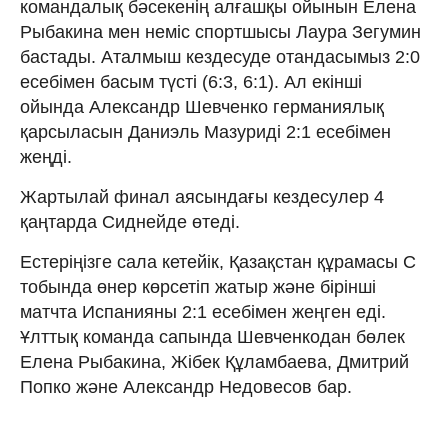
командалық бәсекенің алғашқы ойынын Елена
Рыбакина мен неміс спортшысы Лаура Зегумин
бастады. Аталмыш кездесуде отандасымыз 2:0
есебімен басым түсті (6:3, 6:1). Ал екінші
ойында Александр Шевченко германиялық
қарсыласын Даниэль Мазуриді 2:1 есебімен
жеңді.
Жартылай финал аясындағы кездесулер 4
қаңтарда Сиднейде өтеді.
Естеріңізге сала кетейік, Қазақстан құрамасы C
тобында өнер көрсетіп жатыр және бірінші
матчта Испанияны 2:1 есебімен жеңген еді.
Ұлттық команда сапында Шевченкодан бөлек
Елена Рыбакина, Жібек Құламбаева, Дмитрий
Попко және Александр Недовесов бар.