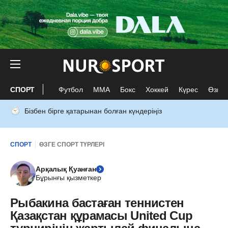
СПОРТ
Футбол
ММА
Бокс
Хоккей
Күрес
Өзге 
Бізбен бірге қатарынан болған күндеріңіз
СПОРТ
ӨЗГЕ СПОРТ ТҮРЛЕРІ
Арқалық Қуанған
Бұрынғы қызметкер
Рыбакина бастаған теннистен
Қазақстан құрамасы United Cup