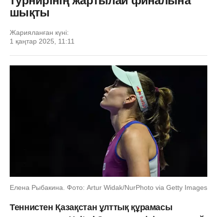
турнирінің жартылай финалына
шықты
Жарияланған күні:
1 қаңтар 2025, 11:11
Елена Рыбакина. Фото: Artur Widak/NurPhoto via Getty Images
Теннистен Қазақстан ұлттық құрамасы