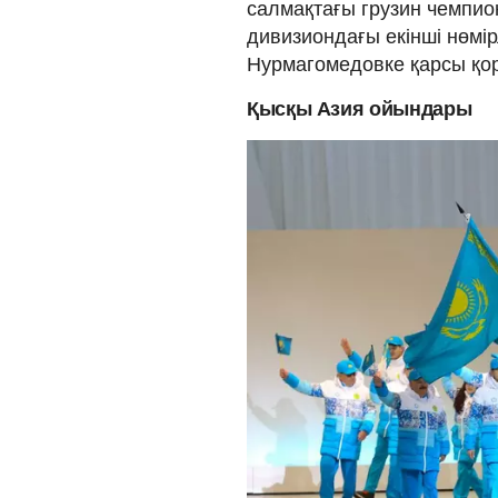
салмақтағы грузин чемпио
дивизиондағы екінші нөмі
Нурмагомедовке қарсы қо
Қысқы Азия ойындары