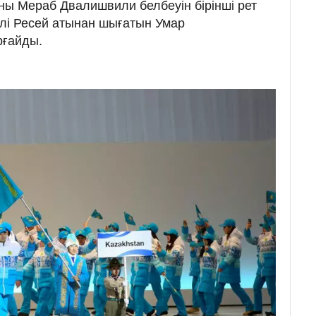
ны Мераб Двалишвили белбеуін бірінші рет
рлі Ресей атынан шығатын Умар
рғайды.