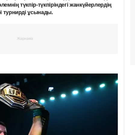
емнің түкпір-түкпіріндегі жанкүйерлердің
і турнирді ұсынады.