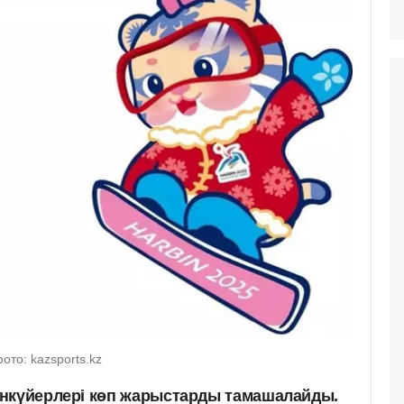
то: kazsports.kz
анкүйерлері көп жарыстарды тамашалайды.