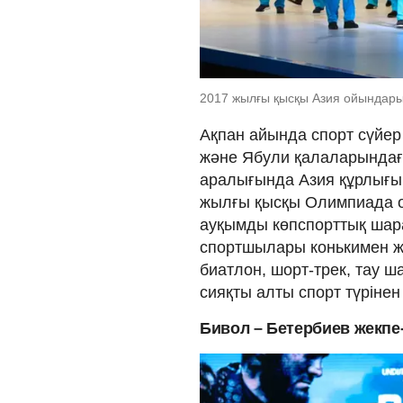
2017 жылғы қысқы Азия ойындары.
Ақпан айында спорт сүйе
және Ябули қалаларындағ
аралығында Азия құрлығын
жылғы қысқы Олимпиада 
ауқымды көпспорттық шар
спортшылары конькимен жү
биатлон, шорт-трек, тау ш
сияқты алты спорт түрінен 
Бивол – Бетербиев жекпе-