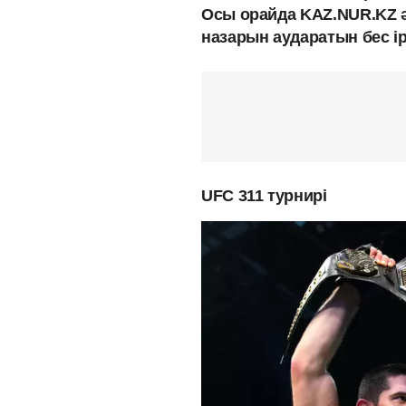
Осы орайда KAZ.NUR.KZ әл
назарын аударатын бес ір
UFC 311 турнирі