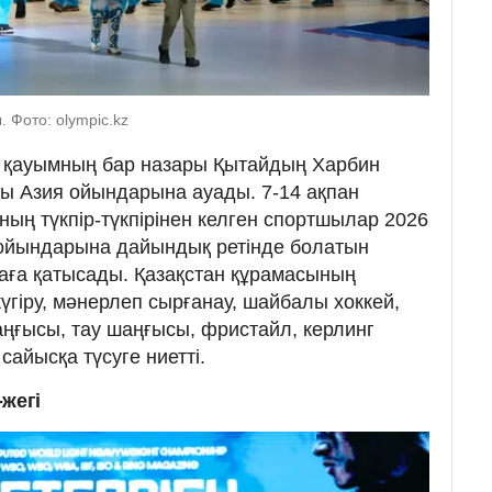
 Фото: olympic.kz
р қауымның бар назары Қытайдың Харбин
ы Азия ойындарына ауады. 7-14 ақпан
ың түкпір-түкпірінен келген спортшылар 2026
ойындарына дайындық ретінде болатын
аға қатысады. Қазақстан құрамасының
гіру, мәнерлеп сырғанау, шайбалы хоккей,
аңғысы, тау шаңғысы, фристайл, керлинг
сайысқа түсуге ниетті.
жегі