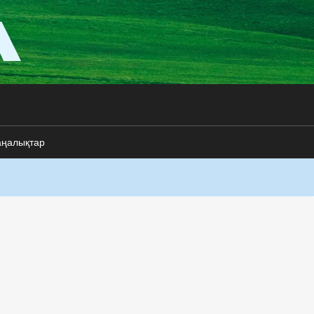
аңалықтар