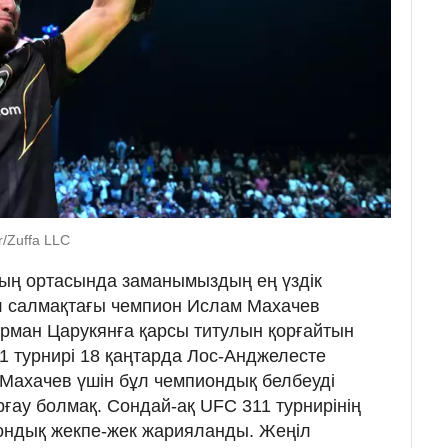
/Zuffa LLC
ың ортасында заманымыздың ең үздік
ңіл салмақтағы чемпион Ислам Махачев
 Арман Царукянға қарсы титулын қорғайтын
11 турнирі 18 қаңтарда Лос-Анджелесте
 Махачев үшін бұл чемпиондық белбеуді
орғау болмақ. Сондай-ақ UFC 311 турнирінің
иондық жекпе-жек жарияланды. Жеңіл