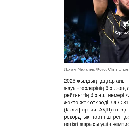
Ислам Махачев. Фото: Chris Unger
2025 жылдың қаңтар айын
жауынгерлерінің бірі, же
рейтингтің бірінші нөмері
жекпе-жек өткізеді. UFC 3
(Калифорния, АҚШ) өтеді.
рекордтық, төртінші рет қ
негізгі жарысы үшін чемп