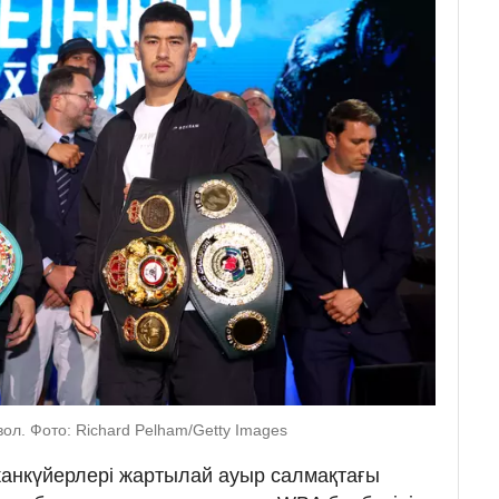
ол. Фото: Richard Pelham/Getty Images
 жанкүйерлері жартылай ауыр салмақтағы