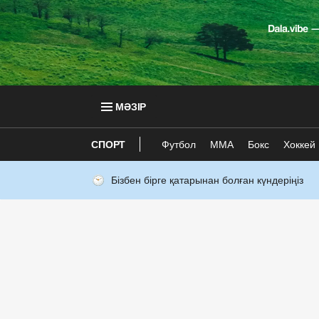
МӘЗІР
СПОРТ
Футбол
ММА
Бокс
Хоккей
Бізбен бірге қатарынан болған күндеріңіз