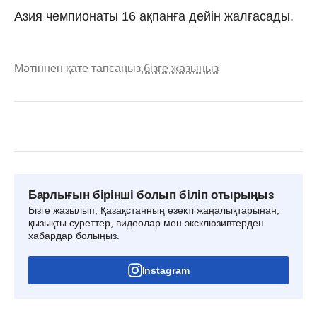
Азия чемпионаты 16 ақпанға дейін жалғасады.
Мәтіннен қате тапсаңыз,
бізге жазыңыз
Барлығын бірінші болып біліп отырыңыз
Бізге жазылып, Қазақстанның өзекті жаңалықтарынан,
қызықты суреттер, видеолар мен эксклюзивтерден
хабардар болыңыз.
Instagram