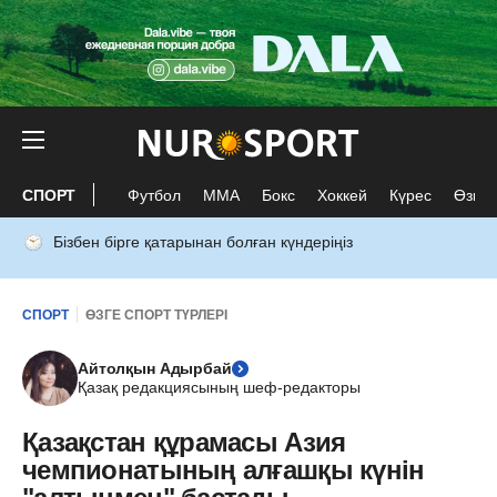
СПОРТ
Футбол
ММА
Бокс
Хоккей
Күрес
Өзге 
Бізбен бірге қатарынан болған күндеріңіз
СПОРТ
ӨЗГЕ СПОРТ ТҮРЛЕРІ
Айтолқын Адырбай
Қазақ редакциясының шеф-редакторы
Қазақстан құрамасы Азия
чемпионатының алғашқы күнін