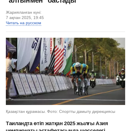
"алтынмен" бастады
Жарияланған күні:
7 ақпан 2025, 19:45
Читать на русском
Қазақстан құрамасы. Фото: Спортты дамыту дирекциясы
Таиландта өтіп жатқан 2025 жылғы Азия
чемпионаты эстафетасында шосседегі