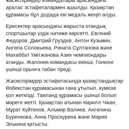
жасөспірімдер командалары арасындағы
аралас эстафеталармен ашылды. Қазақстан
құрамасы бұл додада екі медаль жеңіп алды.
Ересектер арасындағы жарыста отандық
спортшылар үздік нәтиже көрсетті. Евгений
Федоров, Дмитрий Груздев, Антон Кузьмин,
Ангела Соловьева, Рината Сұлтанова және
Махаббат Үмітжанова Азия чемпиондары
атанды. Жапония командасы екінші, Гонконг
үшінші орынға табан тіреді.
Жасөспірімдер эстафетасында қазақстандықтар
Өзбекстан құрамасынан ғана ұтылып, күміске
қол жеткізді. Таиланд құрамасы үшінші болып
мәреге жетті. Қазақстан атынан Кирилл Чжан,
Мұрат Күйтенов, Альмир Валиев, Ангелина
Буренкова, Анна Проскурина және Мария
Элькина қатысты.