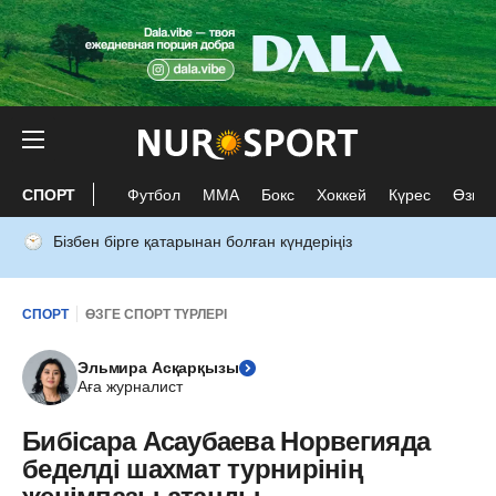
СПОРТ
Футбол
ММА
Бокс
Хоккей
Күрес
Өзге 
Бізбен бірге қатарынан болған күндеріңіз
СПОРТ
ӨЗГЕ СПОРТ ТҮРЛЕРІ
Эльмира Асқарқызы
Аға журналист
Бибісара Асаубаева Норвегияда
беделді шахмат турнирінің