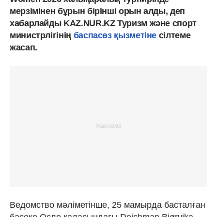
мерзімінен бұрын бірінші орын алды, деп
хабарлайды KAZ.NUR.KZ Туризм және спорт
министрлігінің
баспасөз қызметіне
сілтеме
жасап.
Ведомство мәліметінше, 25 мамырда басталған
бәсеке Осло қаласындағы Deichman Bjørvika