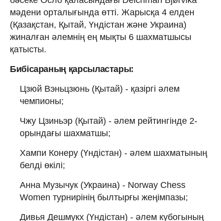
мәдени орталығында өтті. Жарысқа 4 елден
(Қазақстан, Қытай, Үндістан және Украина)
жиналған әлемнің ең мықты 6 шахматшысы
қатысты.
Бибісараның қарсыластары:
Цзюй Вэньцзюнь (Қытай) - қазіргі әлем
чемпионы;
Чжу Цзиньэр (Қытай) - әлем рейтингінде 2-
орындағы шахматшы;
Хампи Конеру (Үндістан) - әлем шахматының
белді өкілі;
Анна Музычук (Украина) - Norway Chess
Women турнирінің былтырғы жеңімпазы;
Дивья Дешмукх (Үндістан) - әлем кубогының