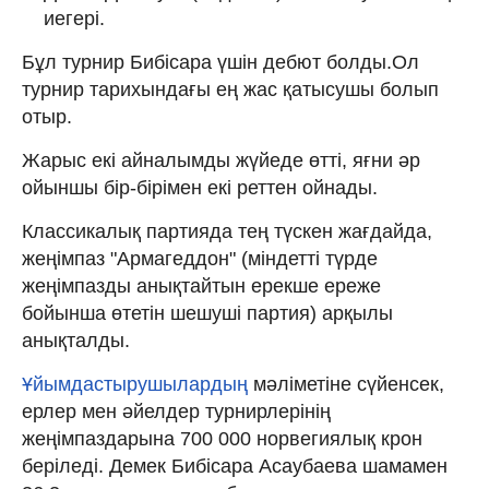
иегері.
Бұл турнир Бибісара үшін дебют болды.Ол
турнир тарихындағы ең жас қатысушы болып
отыр.
Жарыс екі айналымды жүйеде өтті, яғни әр
ойыншы бір-бірімен екі реттен ойнады.
Классикалық партияда тең түскен жағдайда,
жеңімпаз "Армагеддон" (міндетті түрде
жеңімпазды анықтайтын ерекше ереже
бойынша өтетін шешуші партия) арқылы
анықталды.
Ұйымдастырушылардың
мәліметіне сүйенсек,
ерлер мен әйелдер турнирлерінің
жеңімпаздарына 700 000 норвегиялық крон
беріледі. Демек Бибісара Асаубаева шамамен