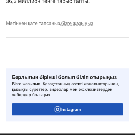
36,3 миллион теңге табыс тапты.
Мәтіннен қате тапсаңыз,
бізге жазыңыз
Барлығын бірінші болып біліп отырыңыз
Бізге жазылып, Қазақстанның өзекті жаңалықтарынан,
қызықты суреттер, видеолар мен эксклюзивтерден
хабардар болыңыз.
Instagram