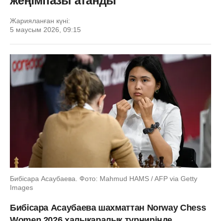
жеңімпазы атанды
Жарияланған күні:
5 маусым 2026, 09:15
Бибісара Асаубаева. Фото: Mahmud HAMS / AFP via Getty
Images
Бибісара Асаубаева шахматтан Norway Chess
Women 2026 халықаралық турнирінде