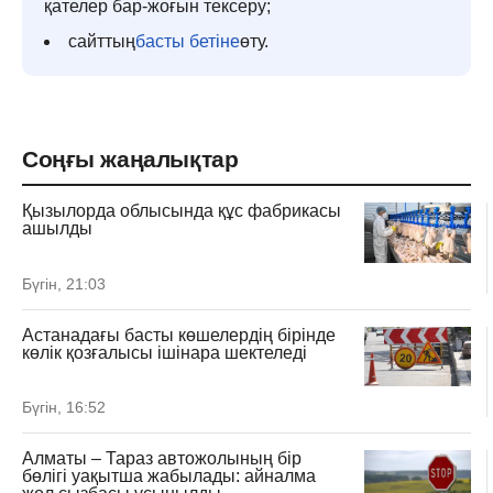
қателер бар-жоғын тексеру;
сайттың
басты бетіне
өту.
Соңғы жаңалықтар
Қызылорда облысында құс фабрикасы
ашылды
Бүгін, 21:03
Астанадағы басты көшелердің бірінде
көлік қозғалысы ішінара шектеледі
Бүгін, 16:52
Алматы – Тараз автожолының бір
бөлігі уақытша жабылады: айналма