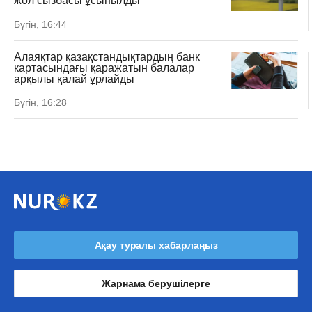
жол сызбасы ұсынылды
Бүгін, 16:44
Алаяқтар қазақстандықтардың банк
картасындағы қаражатын балалар
арқылы қалай ұрлайды
Бүгін, 16:28
Ақау туралы хабарлаңыз
Жарнама берушілерге