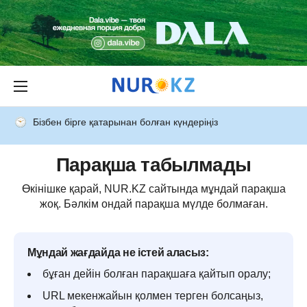
Бізбен бірге қатарынан болған күндеріңіз
Парақша табылмады
Өкінішке қарай, NUR.KZ сайтында мұндай парақша
жоқ. Бәлкім ондай парақша мүлде болмаған.
Мұндай жағдайда не істей аласыз:
бұған дейін болған парақшаға қайтып оралу;
URL мекенжайын қолмен терген болсаңыз,