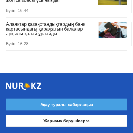
жол сызбасы ұсынылды
Бүгін, 16:44
Алаяқтар қазақстандықтардың банк
картасындағы қаражатын балалар
арқылы қалай ұрлайды
Бүгін, 16:28
Ақау туралы хабарлаңыз
Жарнама берушілерге