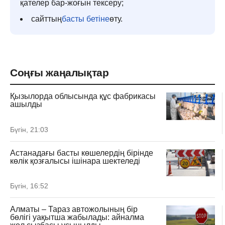
қателер бар-жоғын тексеру;
сайттың
басты бетіне
өту.
Соңғы жаңалықтар
Қызылорда облысында құс фабрикасы
ашылды
Бүгін, 21:03
Астанадағы басты көшелердің бірінде
көлік қозғалысы ішінара шектеледі
Бүгін, 16:52
Алматы – Тараз автожолының бір
бөлігі уақытша жабылады: айналма