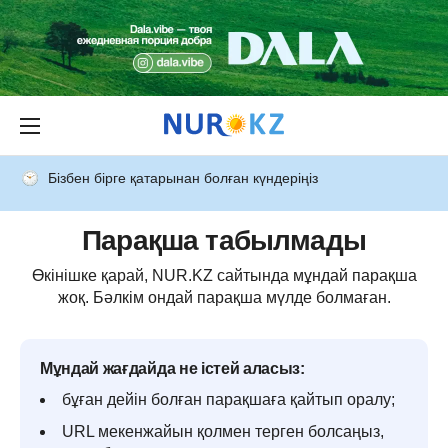
Бізбен бірге қатарынан болған күндеріңіз
Парақша табылмады
Өкінішке қарай, NUR.KZ сайтында мұндай парақша
жоқ. Бәлкім ондай парақша мүлде болмаған.
Мұндай жағдайда не істей аласыз:
бұған дейін болған парақшаға қайтып оралу;
URL мекенжайын қолмен терген болсаңыз,