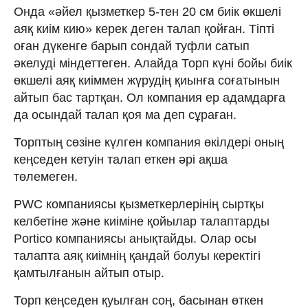
Онда «әйел қызметкер 5-тен 20 см биік өкшелі
аяқ киім кию» керек деген талап қойған. Тіпті
оған дүкенге барып сондай туфли сатып
әкелуді міндеттеген. Алайда Торп күні бойы биік
өкшелі аяқ киіммен жүрудің қиынға соғатынын
айтып бас тартқан. Ол компания ер адамдарға
да осындай талап қоя ма деп сұраған.
Торптың сөзіне күлген компания өкілдері оның
кеңседен кетуін талап еткен әрі ақша
төлемеген.
PWC компаниясы қызметкерлерінің сыртқы
келбетіне және киіміне қойылар талаптарды
Portico компаниясы анықтайды. Олар осы
талапта аяқ киімнің қандай болуы керектігі
қамтылғанын айтып отыр.
Торп кеңседен қуылған соң, басынан өткен