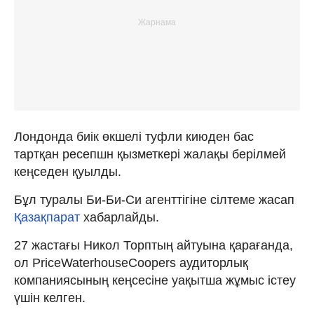
Лондонда биік өкшелі туфли киюден бас
тартқан ресепшн қызметкері жалақы берілмей
кеңседен қуылды.
Бұл туралы Би-Би-Си агенттігіне сілтеме жасап
Қазақпарат
хабарлайды.
27 жастағы Никол Торптың айтуына қарағанда,
ол PriceWaterhouseCoopers аудиторлық
компаниясының кеңсесіне уақытша жұмыс істеу
үшін келген.