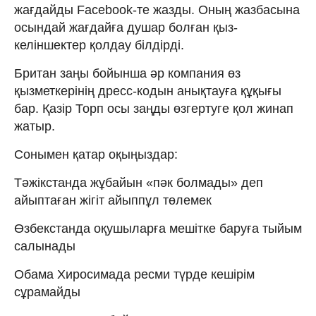
жағдайды Facebook-те жазды. Оның жазбасына
осындай жағдайға душар болған қыз-
келіншектер қолдау білдірді.
Британ заңы бойынша әр компания өз
қызметкерінің дресс-кодын анықтауға құқығы
бар. Қазір Торп осы заңды өзгертуге қол жинап
жатыр.
Сонымен қатар оқыңыздар:
Тәжікстанда жұбайын «пәк болмады» деп
айыптаған жігіт айыппұл төлемек
Өзбекстанда оқушыларға мешітке баруға тыйым
салынады
Обама Хиросимада ресми түрде кешірім
сұрамайды