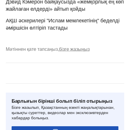
Дэвид Кэмерон байқаусызда «жемқорлық ең көп
жайлаған елдерді» айтып қойды
АҚШ әскерилері "Ислам мемлекетінің" беделді
әміршісін өлтіріп тастады
Мәтіннен қате тапсаңыз,
бізге жазыңыз
Барлығын бірінші болып біліп отырыңыз
Бізге жазылып, Қазақстанның өзекті жаңалықтарынан,
қызықты суреттер, видеолар мен эксклюзивтерден
хабардар болыңыз.