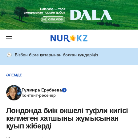
Бізбен бірге қатарынан болған күндеріңіз
ӘЛЕМДЕ
Гүлмира Ерубаева
Контент-ресечер
Лондонда биік өкшелі туфли кигісі
келмеген хатшыны жұмысынан
қуып жіберді