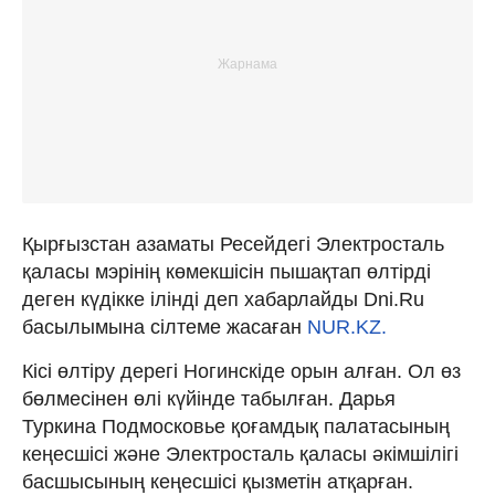
Қырғызстан азаматы Ресейдегі Электросталь
қаласы мэрінің көмекшісін пышақтап өлтірді
деген күдікке ілінді деп хабарлайды Dni.Ru
басылымына сілтеме жасаған
NUR.KZ.
Кісі өлтіру дерегі Ногинскіде орын алған. Ол өз
бөлмесінен өлі күйінде табылған. Дарья
Туркина Подмосковье қоғамдық палатасының
кеңесшісі және Электросталь қаласы әкімшілігі
басшысының кеңесшісі қызметін атқарған.