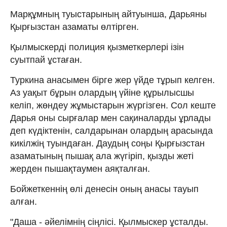
Марқұмның туыстарының айтуынша, Дарьяны
Қырғызстан азаматы өлтірген.
Қылмыскерді полиция қызметкерлері ізін
суытпай ұстаған.
Туркина анасымен бірге жер үйде тұрып келген.
Аз уақыт бұрын олардың үйіне құрылысшы
келіп, жөндеу жұмыстарын жүргізген. Сол кеште
Дарья оны сырғалар мен сақиналарды ұрлады
деп күдіктенін, салдарынан олардың арасында
кикілжің туындаған. Даудың соңы Қырғызстан
азаматының пышақ ала жүгіріп, қызды жеті
жерден пышақтаумен аяқталған.
Бойжеткеннің өлі денесін оның анасы тауып
алған.
"Даша - әйелімнің сіңлісі. Қылмыскер ұсталды.