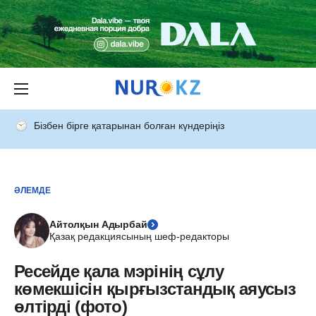
Бізбен бірге қатарынан болған күндеріңіз
ӘЛЕМДЕ
Айтолқын Адырбай
Қазақ редакциясының шеф-редакторы
Ресейде қала мэрінің сұлу
көмекшісін қырғызстандық аяусыз
өлтірді (фото)