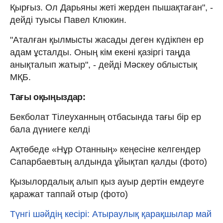
Қырғыз. Ол Дарьяны жеті жерден пышақтаған", -
дейді туысы Павел Клюкин.
"Аталған қылмысты жасады деген күдікпен ер
адам ұсталды. Оның кім екені қазіргі таңда
анықталып жатыр", - дейді Мәскеу облыстық
МҚБ.
Тағы оқыңыздар:
Бекболат Тілеуханның отбасында тағы бір ер
бала дүниеге келді
Ақтөбеде «Нұр Отанның» кеңесіне келгендер
Сапарбаевтың алдында ұйықтап қалды (фото)
Қызылордалық алып қыз ауыр дертін емдеуге
қаражат таппай отыр (фото)
Түнгі шәйдің кесірі: Атыраулық қарақшылар май