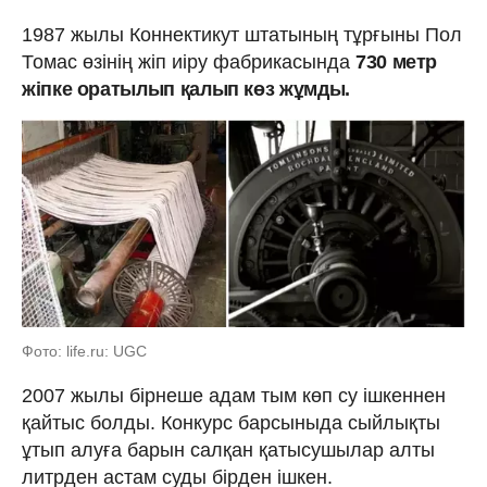
1987 жылы Коннектикут штатының тұрғыны Пол
Томас өзінің жіп иіру фабрикасында
730 метр
жіпке оратылып қалып көз жұмды.
Фото: life.ru: UGC
2007 жылы бірнеше адам тым көп су ішкеннен
қайтыс болды. Конкурс барсыныда сыйлықты
ұтып алуға барын салқан қатысушылар алты
литрден астам суды бірден ішкен.