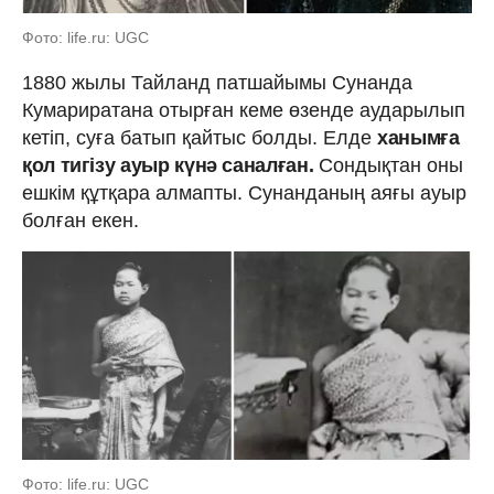
Фото: life.ru: UGC
1880 жылы Тайланд патшайымы Сунанда
Кумариратана отырған кеме өзенде аударылып
кетіп, суға батып қайтыс болды. Елде
ханымға
қол тигізу ауыр күнә саналған.
Сондықтан оны
ешкім құтқара алмапты. Сунанданың аяғы ауыр
болған екен.
Фото: life.ru: UGC