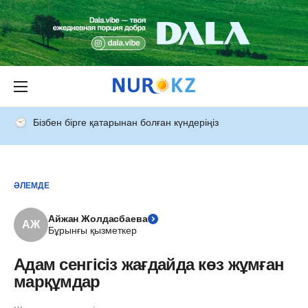
Бізбен бірге қатарынан болған күндеріңіз
ӘЛЕМДЕ
Айжан Жолдасбаева
АЖ
Бұрынғы қызметкер
Адам сенгісіз жағдайда көз жұмған
марқұмдар