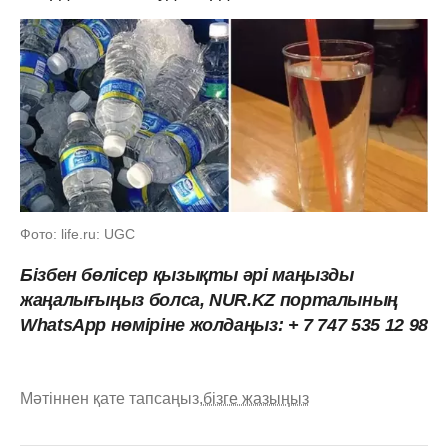
Фото: life.ru: UGC
Бізбен бөлісер қызықты әрі маңызды
жаңалығыңыз болса, NUR.KZ порталының
WhatsApp нөміріне жолдаңыз: + 7 747 535 12 98
Мәтіннен қате тапсаңыз,
бізге жазыңыз