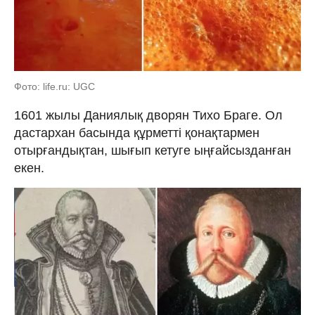
Фото: life.ru: UGC
1601 жылы Даниялық дворян Тихо Браге. Ол
дастархан басында құрметті қонақтармен
отырғандықтан, шығып кетуге ыңғайсызданған
екен.