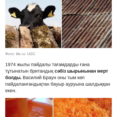
Фото: life.ru: UGC
1974 жылы пайдалы тағамдарды ғана
тұтынатын британдық
сәбіз шырынынан мерт
болды.
Василий Браун оны тым көп
пайдаланғандықтан бауыр ауруына шалдыққан
екен.