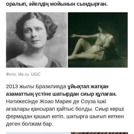
оралып, әйелдің мойынын сындырған.
Фото: life.ru: UGC
2013 жылы Бразилияда
ұйықтап жатқан
азаматтың үстіне шатырдан сиыр құлаған.
Нәтижесінде Жоао Мария де Соуза ішкі
ағзалары қансырап қайтыс болды. Сиыр көрші
фермадан қашып кетіп, шатырға шығып кеткен
деген болжам бар.