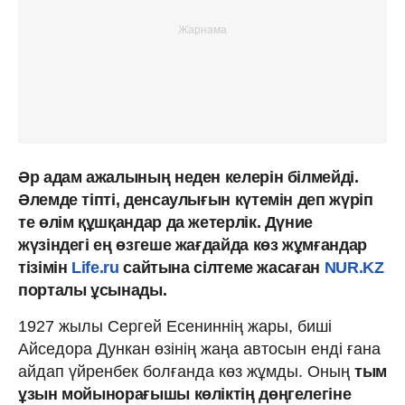
Әр адам ажалының неден келерін білмейді.
Әлемде тіпті, денсаулығын күтемін деп жүріп
те өлім құшқандар да жетерлік. Дүние
жүзіндегі ең өзгеше жағдайда көз жұмғандар
тізімін
Life.ru
сайтына сілтеме жасаған
NUR.KZ
порталы ұсынады.
1927 жылы Сергей Есениннің жары, биші
Айседора Дункан өзінің жаңа автосын енді ғана
айдап үйренбек болғанда көз жұмды. Оның
тым
ұзын мойынорағышы көліктің дөңгелегіне